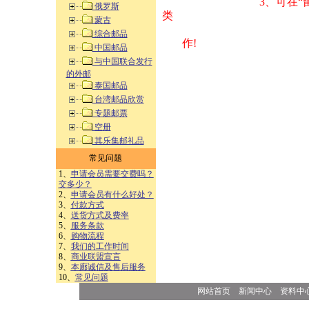
3、可在“
俄罗斯
类 方式告之
蒙古
综合邮品
作!
中国邮品
与中国联合发行
的外邮
泰国邮品
台湾邮品欣赏
专题邮票
空册
其乐集邮礼品
常见问题
1、
申请会员需要交费吗？
交多少？
2、
申请会员有什么好处？
3、
付款方式
4、
送货方式及费率
5、
服务条款
6、
购物流程
7、
我们的工作时间
8、
商业联盟宣言
9、
本廊诚信及售后服务
10、
常见问题
网站首页
新闻中心
资料中