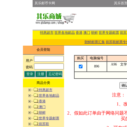
其乐邮币卡网
其乐首
特惠超市
世界各地邮品
香港
澳门
朝鲜
世界专题邮票
前苏
朝鲜邮票汇集
前苏联邮票专
会员登陆
购买
电脑编号
用户
:
A96 文
896
密码
:
商品分类
特惠超市
注意：
世界各地邮品
香港
1、改变商品数量
澳门
朝鲜
2、假如此订单由
世界专题邮票
买的邮品的“商
前苏联