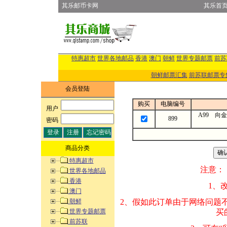
其乐邮币卡网
其乐首
特惠超市
世界各地邮品
香港
澳门
朝鲜
世界专题邮票
前苏
朝鲜邮票汇集
前苏联邮票专
会员登陆
购买
电脑编号
用户
:
A99 向
899
密码
:
商品分类
特惠超市
注意：
世界各地邮品
香港
1、改变商品数量
澳门
朝鲜
2、假如此订单由
世界专题邮票
买的邮品的“商
前苏联