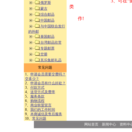
3、可在“
俄罗斯
类 方式告之
蒙古
综合邮品
作!
中国邮品
与中国联合发行
的外邮
泰国邮品
台湾邮品欣赏
专题邮票
空册
其乐集邮礼品
常见问题
1、
申请会员需要交费吗？
交多少？
2、
申请会员有什么好处？
3、
付款方式
4、
送货方式及费率
5、
服务条款
6、
购物流程
7、
商业联盟宣言
8、
我们的工作时间
9、
本廊诚信及售后服务
10、
常见问题
网站首页
新闻中心
资料中