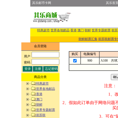
其乐邮币卡网
其乐首
特惠超市
世界各地邮品
香港
澳门
朝鲜
世界专题邮票
前苏
朝鲜邮票汇集
前苏联邮票专
会员登陆
购买
电脑编号
用户
:
900
A100 月
密码
:
商品分类
特惠超市
注意：
世界各地邮品
1、改变商品数量
香港
澳门
2、假如此订单由
朝鲜
买的邮品的“商
世界专题邮票
前苏联
3、可在“