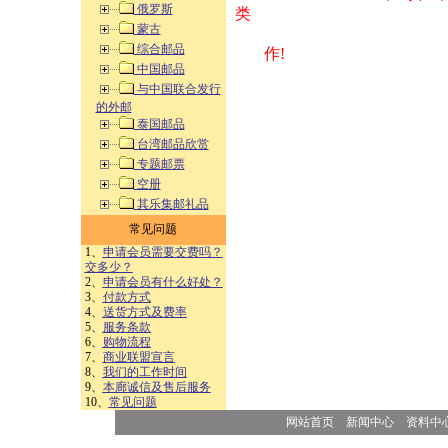
俄罗斯
类 方式告之
蒙古
综合邮品
作!
中国邮品
与中国联合发行
的外邮
泰国邮品
台湾邮品欣赏
专题邮票
空册
其乐集邮礼品
常见问题
1、
申请会员需要交费吗？
交多少？
2、
申请会员有什么好处？
3、
付款方式
4、
送货方式及费率
5、
服务条款
6、
购物流程
7、
商业联盟宣言
8、
我们的工作时间
9、
本廊诚信及售后服务
10、
常见问题
网站首页
新闻中心
资料中