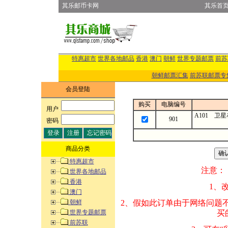
其乐邮币卡网
其乐首
特惠超市
世界各地邮品
香港
澳门
朝鲜
世界专题邮票
前苏
朝鲜邮票汇集
前苏联邮票专
会员登陆
购买
电脑编号
用户
:
A101 卫
901
密码
:
商品分类
特惠超市
注意：
世界各地邮品
香港
1、改变商品数量
澳门
朝鲜
2、假如此订单由
世界专题邮票
买的邮品的“商
前苏联