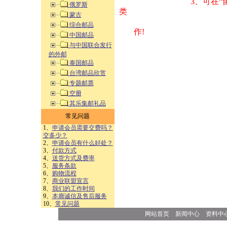
3、可在“
俄罗斯
类 方式告之
蒙古
综合邮品
作!
中国邮品
与中国联合发行
的外邮
泰国邮品
台湾邮品欣赏
专题邮票
空册
其乐集邮礼品
常见问题
1、
申请会员需要交费吗？
交多少？
2、
申请会员有什么好处？
3、
付款方式
4、
送货方式及费率
5、
服务条款
6、
购物流程
7、
商业联盟宣言
8、
我们的工作时间
9、
本廊诚信及售后服务
10、
常见问题
网站首页
新闻中心
资料中