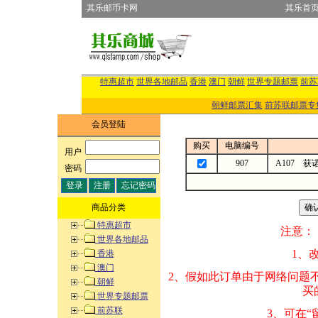
其乐邮币卡网
其乐首
特惠超市
世界各地邮品
香港
澳门
朝鲜
世界专题邮票
前苏
朝鲜邮票汇集
前苏联邮票专
会员登陆
购买
电脑编号
用户
:
907
A107 
密码
:
商品分类
特惠超市
注意：
世界各地邮品
1、改变商品数量
香港
澳门
2、假如此订单由
朝鲜
买的邮品的“商
世界专题邮票
前苏联
3、可在“