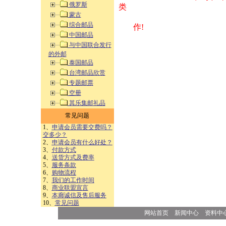
俄罗斯
类 方式告之
蒙古
综合邮品
作!
中国邮品
与中国联合发行
的外邮
泰国邮品
台湾邮品欣赏
专题邮票
空册
其乐集邮礼品
常见问题
1、
申请会员需要交费吗？
交多少？
2、
申请会员有什么好处？
3、
付款方式
4、
送货方式及费率
5、
服务条款
6、
购物流程
7、
我们的工作时间
8、
商业联盟宣言
9、
本廊诚信及售后服务
10、
常见问题
网站首页
新闻中心
资料中