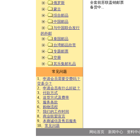
全套前苏联盖销邮票
俄罗斯
备货中...
蒙古
综合邮品
中国邮品
与中国联合发行
的外邮
泰国邮品
台湾邮品欣赏
专题邮票
空册
其乐集邮礼品
常见问题
1、
申请会员需要交费吗？
交多少？
2、
申请会员有什么好处？
3、
付款方式
4、
送货方式及费率
5、
服务条款
6、
购物流程
7、
我们的工作时间
8、
商业联盟宣言
9、
本廊诚信及售后服务
10、
常见问题
网站首页
新闻中心
资料中