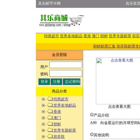
其乐邮币卡网
其乐首
特惠超市
世界各地邮品
香港
澳门
朝鲜
世界专题邮票
前苏
朝鲜邮票汇集
前苏联邮票专
会员登陆
用户
:
密码
:
商品分类
特惠超市
世界各地邮品
点击查看大图
香港
产品介绍:
澳门
A99 向金星运行的月球空间
朝鲜
世界专题邮票
其他说明:
前苏联