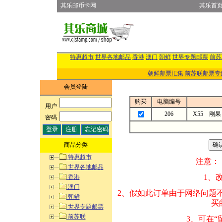
其乐邮币卡网
其乐首
特惠超市
世界各地邮品
香港
澳门
朝鲜
世界专题邮票
前苏
朝鲜邮票汇集
前苏联邮票专
会员登陆
购买
电脑编号
用户
:
206
X55 刚
密码
:
商品分类
特惠超市
注意：
世界各地邮品
1、改变商品数量
香港
澳门
2、假如此订单由
朝鲜
买的邮品的“商
世界专题邮票
前苏联
3、可在“