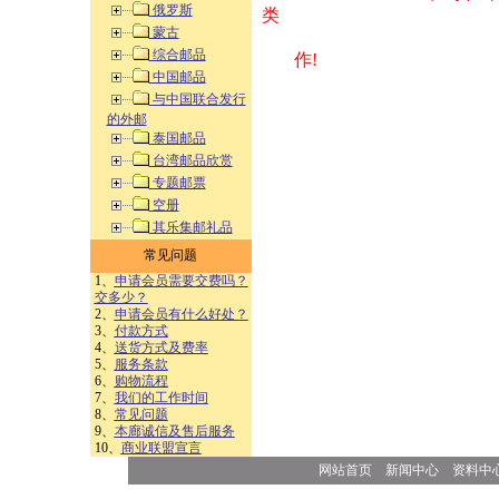
俄罗斯
类 方式告之
蒙古
综合邮品
作!
中国邮品
与中国联合发行
的外邮
泰国邮品
台湾邮品欣赏
专题邮票
空册
其乐集邮礼品
常见问题
1、
申请会员需要交费吗？
交多少？
2、
申请会员有什么好处？
3、
付款方式
4、
送货方式及费率
5、
服务条款
6、
购物流程
7、
我们的工作时间
8、
常见问题
9、
本廊诚信及售后服务
10、
商业联盟宣言
网站首页
新闻中心
资料中