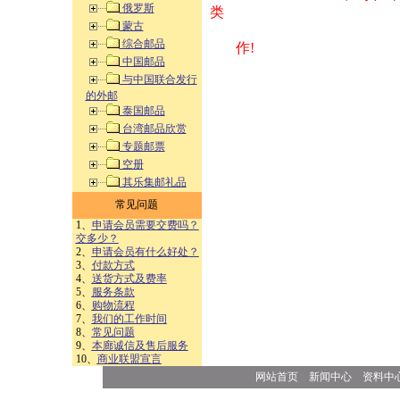
俄罗斯
类 方式告之
蒙古
综合邮品
作!
中国邮品
与中国联合发行
的外邮
泰国邮品
台湾邮品欣赏
专题邮票
空册
其乐集邮礼品
常见问题
1、
申请会员需要交费吗？
交多少？
2、
申请会员有什么好处？
3、
付款方式
4、
送货方式及费率
5、
服务条款
6、
购物流程
7、
我们的工作时间
8、
常见问题
9、
本廊诚信及售后服务
10、
商业联盟宣言
网站首页
新闻中心
资料中