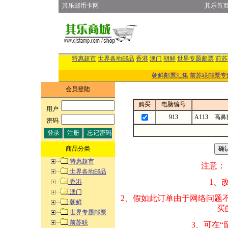
其乐邮币卡网
其乐首
特惠超市
世界各地邮品
香港
澳门
朝鲜
世界专题邮票
前苏
朝鲜邮票汇集
前苏联邮票专
会员登陆
购买
电脑编号
用户
:
913
A113 高
密码
:
商品分类
特惠超市
注意：
世界各地邮品
1、改变商品数量
香港
澳门
2、假如此订单由
朝鲜
买的邮品的“商
世界专题邮票
前苏联
3、可在“