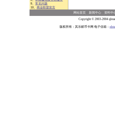
9、
常见问题
10、
商业联盟宣言
网站首页
新闻中心
资料中
Copyright © 2003-2004 qlsta
版权所有：其乐邮币卡网 电子信箱：
qls