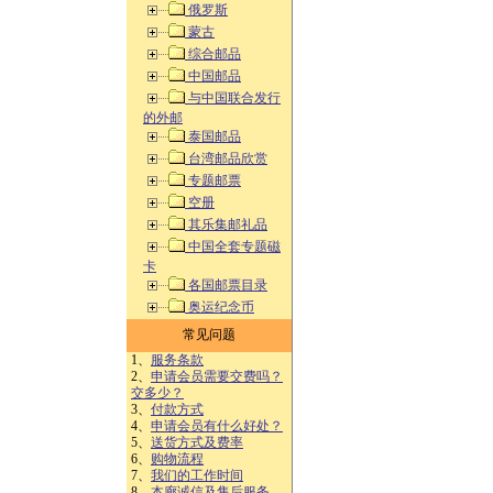
俄罗斯
蒙古
综合邮品
中国邮品
与中国联合发行
的外邮
泰国邮品
台湾邮品欣赏
专题邮票
空册
其乐集邮礼品
中国全套专题磁
卡
各国邮票目录
奥运纪念币
常见问题
1、
服务条款
2、
申请会员需要交费吗？
交多少？
3、
付款方式
4、
申请会员有什么好处？
5、
送货方式及费率
6、
购物流程
7、
我们的工作时间
8、
本廊诚信及售后服务