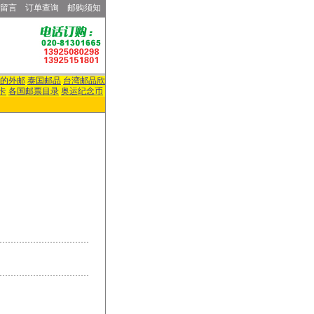
留言
订单查询
邮购须知
的外邮
泰国邮品
台湾邮品欣
卡
各国邮票目录
奥运纪念币