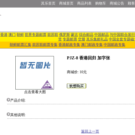
其乐首页
商城首页
商品列表
购物车
商城公告
顾客
香港
澳门
朝鲜
世界专题邮票
前苏联
俄罗斯
蒙古
综合邮品
中国邮品
与中国联合发行
赏
专题邮票
空册
其乐集邮礼品
中国全套专题磁
朝鲜邮票汇集
前苏联邮票专集
香港邮政专集
澳门邮政专集
中国邮政专集
PJZ-8 香港回归 加字张
商城价: 10元
点击查看大图
产品介绍:
其他说明:
返回上一页