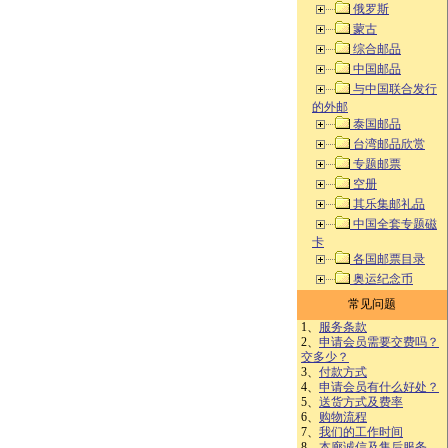
俄罗斯
蒙古
综合邮品
中国邮品
与中国联合发行
的外邮
泰国邮品
台湾邮品欣赏
专题邮票
空册
其乐集邮礼品
中国全套专题磁
卡
各国邮票目录
奥运纪念币
常见问题
1、
服务条款
2、
申请会员需要交费吗？
交多少？
3、
付款方式
4、
申请会员有什么好处？
5、
送货方式及费率
6、
购物流程
7、
我们的工作时间
8、
本廊诚信及售后服务