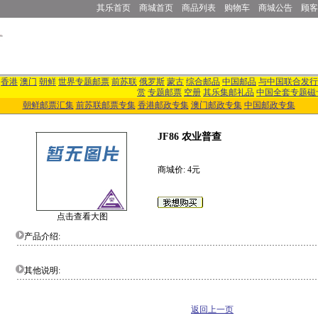
其乐首页
商城首页
商品列表
购物车
商城公告
顾客
香港
澳门
朝鲜
世界专题邮票
前苏联
俄罗斯
蒙古
综合邮品
中国邮品
与中国联合发行
赏
专题邮票
空册
其乐集邮礼品
中国全套专题磁
朝鲜邮票汇集
前苏联邮票专集
香港邮政专集
澳门邮政专集
中国邮政专集
JF86 农业普查
商城价: 4元
点击查看大图
产品介绍:
其他说明:
返回上一页