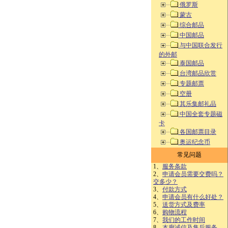
俄罗斯
蒙古
综合邮品
中国邮品
与中国联合发行
的外邮
泰国邮品
台湾邮品欣赏
专题邮票
空册
其乐集邮礼品
中国全套专题磁
卡
各国邮票目录
奥运纪念币
常见问题
1、
服务条款
2、
申请会员需要交费吗？
交多少？
3、
付款方式
4、
申请会员有什么好处？
5、
送货方式及费率
6、
购物流程
7、
我们的工作时间
8、
本廊诚信及售后服务