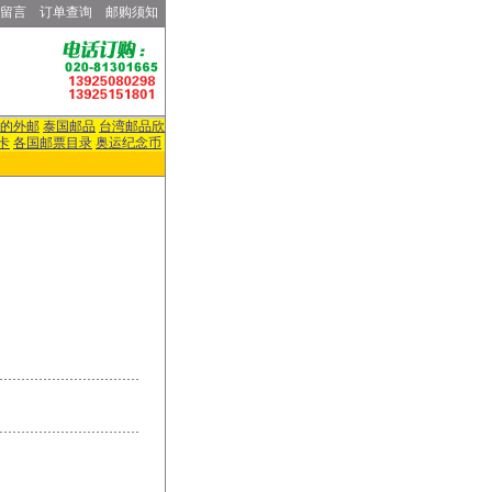
留言
订单查询
邮购须知
的外邮
泰国邮品
台湾邮品欣
卡
各国邮票目录
奥运纪念币