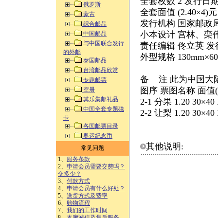
全套枚数 2 发行日期 2
俄罗斯
全套面值 (2.40×4)
蒙古
发行机构 国家邮政
综合邮品
小本设计 宫林、栾
中国邮品
与中国联合发行
责任编辑 佟立英 发行
的外邮
外型规格 130mm×6
泰国邮品
台湾邮品欣赏
备 注 此为中国大
专题邮票
图序 票图名称 面值(
空册
其乐集邮礼品
2-1 分果 1.20 30×40 
中国全套专题磁
2-2 让梨 1.20 30×40 
卡
各国邮票目录
奥运纪念币
其他说明:
常见问题
1、
服务条款
2、
申请会员需要交费吗？
交多少？
3、
付款方式
4、
申请会员有什么好处？
5、
送货方式及费率
6、
购物流程
7、
我们的工作时间
8、
本廊诚信及售后服务