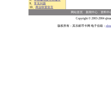
9、
常见问题
10、
商业联盟宣言
网站首页
新闻中心
资料中
Copyright © 2003-2004 qlsta
版权所有：其乐邮币卡网 电子信箱：
qls