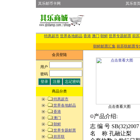
其乐邮币卡网
其乐首
特惠超市
世界各地邮品
香港
澳门
朝鲜
世界专题邮票
前苏
朝鲜邮票汇集
前苏联邮票专
会员登陆
用户
:
密码
:
商品分类
特惠超市
世界各地邮品
点击查看大图
香港
产品介绍:
澳门
朝鲜
志 编 号 SB(32)2
世界专题邮票
名 称 孔融让梨
前苏联