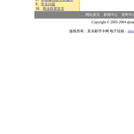
9、
常见问题
10、
商业联盟宣言
网站首页
新闻中心
资料中
Copyright © 2003-2004 qlsta
版权所有：其乐邮币卡网 电子信箱：
qls