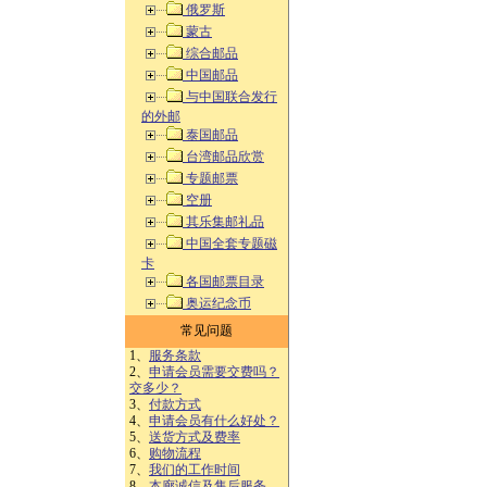
俄罗斯
蒙古
综合邮品
中国邮品
与中国联合发行
的外邮
泰国邮品
台湾邮品欣赏
专题邮票
空册
其乐集邮礼品
中国全套专题磁
卡
各国邮票目录
奥运纪念币
常见问题
1、
服务条款
2、
申请会员需要交费吗？
交多少？
3、
付款方式
4、
申请会员有什么好处？
5、
送货方式及费率
6、
购物流程
7、
我们的工作时间
8、
本廊诚信及售后服务