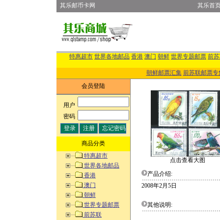
其乐邮币卡网
其乐首
特惠超市
世界各地邮品
香港
澳门
朝鲜
世界专题邮票
前苏
朝鲜邮票汇集
前苏联邮票专
会员登陆
用户
:
密码
:
商品分类
特惠超市
点击查看大图
世界各地邮品
产品介绍:
香港
澳门
2008年2月5日
朝鲜
世界专题邮票
其他说明:
前苏联