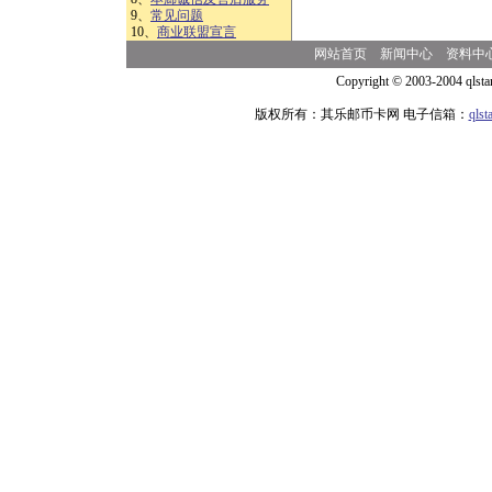
9、
常见问题
10、
商业联盟宣言
网站首页
新闻中心
资料中
Copyright © 2003-2004 qlsta
版权所有：其乐邮币卡网 电子信箱：
qls