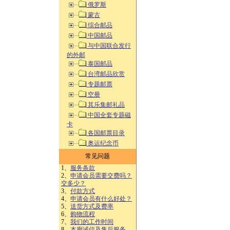
俄罗斯
蒙古
综合邮品
中国邮品
与中国联合发行
的外邮
泰国邮品
台湾邮品欣赏
专题邮票
空册
其乐集邮礼品
中国全套专题磁
卡
各国邮票目录
奥运纪念币
常见问题
1、
服务条款
2、
申请会员需要交费吗？
交多少？
3、
付款方式
4、
申请会员有什么好处？
5、
送货方式及费率
6、
购物流程
7、
我们的工作时间
8、
本廊诚信及售后服务