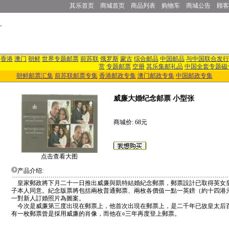
其乐首页
商城首页
商品列表
购物车
商城公告
顾客
香港
澳门
朝鲜
世界专题邮票
前苏联
俄罗斯
蒙古
综合邮品
中国邮品
与中国联合发行
赏
专题邮票
空册
其乐集邮礼品
中国全套专题磁
朝鲜邮票汇集
前苏联邮票专集
香港邮政专集
澳门邮政专集
中国邮政专集
威廉大婚纪念邮票 小型张
商城价: 68元
点击查看大图
产品介绍:
皇家郵政將下月二十一日推出威廉與凱特結婚紀念郵票，郵票設計已取得英女
子本人同意。紀念版票將包括兩枚普通郵票、兩枚各價值一點一英鎊（約十四港
一對新人訂婚照片為圖案。
今次是威廉第三度出現在郵票上，他首次出現在郵票上，是二千年已故皇太后
有一枚郵票曾是採用威廉的肖像，而他在○三年再度登上郵票。