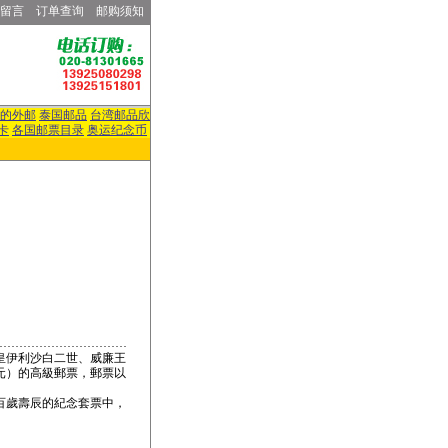
留言
订单查询
邮购须知
的外邮
泰国邮品
台湾邮品欣
卡
各国邮票目录
奥运纪念币
皇伊利沙白二世、威廉王
元）的高級郵票，郵票以
百歲壽辰的紀念套票中，