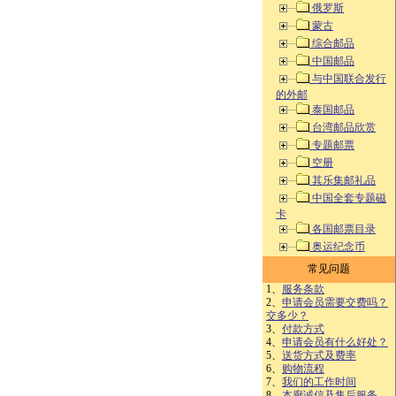
俄罗斯
蒙古
综合邮品
中国邮品
与中国联合发行
的外邮
泰国邮品
台湾邮品欣赏
专题邮票
空册
其乐集邮礼品
中国全套专题磁
卡
各国邮票目录
奥运纪念币
常见问题
1、
服务条款
2、
申请会员需要交费吗？
交多少？
3、
付款方式
4、
申请会员有什么好处？
5、
送货方式及费率
6、
购物流程
7、
我们的工作时间
8、
本廊诚信及售后服务