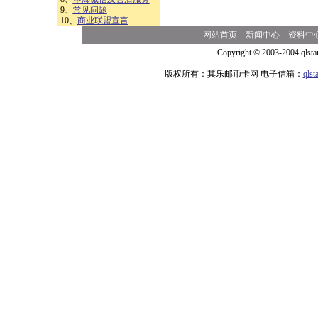
9、
常见问题
10、
商业联盟宣言
网站首页
新闻中心
资料中
Copyright © 2003-2004 qlsta
版权所有：其乐邮币卡网 电子信箱：
qls