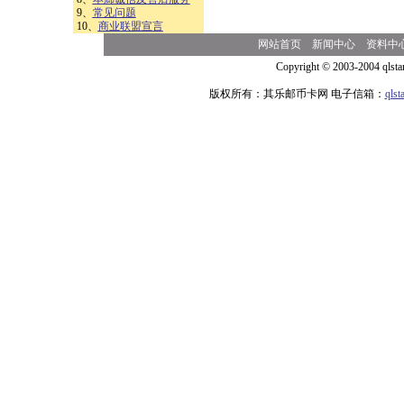
9、
常见问题
10、
商业联盟宣言
网站首页
新闻中心
资料中
Copyright © 2003-2004 qlsta
版权所有：其乐邮币卡网 电子信箱：
qls