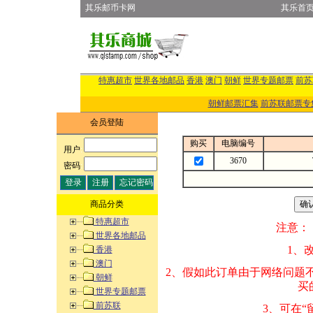
其乐邮币卡网
其乐首
特惠超市
世界各地邮品
香港
澳门
朝鲜
世界专题邮票
前苏
朝鲜邮票汇集
前苏联邮票专
会员登陆
购买
电脑编号
用户
:
3670
密码
:
商品分类
特惠超市
注意：
世界各地邮品
1、改变商品数量
香港
澳门
2、假如此订单由
朝鲜
买的邮品的“商
世界专题邮票
前苏联
3、可在“