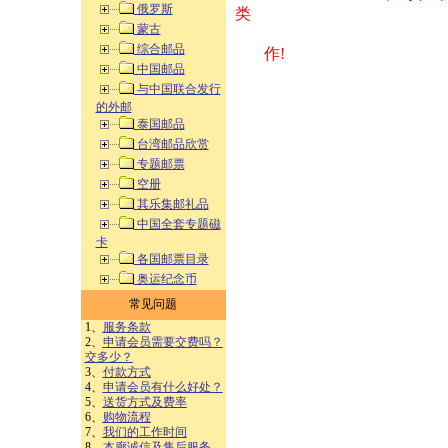
俄罗斯
类 方式告之
蒙古
综合邮品
作!
中国邮品
与中国联合发行
的外邮
泰国邮品
台湾邮品欣赏
专题邮票
空册
其乐集邮礼品
中国全套专题磁
卡
各国邮票目录
奥运纪念币
常见问题
1、
服务条款
2、
申请会员需要交费吗？
交多少？
3、
付款方式
4、
申请会员有什么好处？
5、
送货方式及费率
6、
购物流程
7、
我们的工作时间
8、
本廊诚信及售后服务