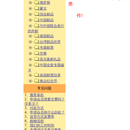
俄罗斯
类 方式告之
蒙古
综合邮品
作!
中国邮品
与中国联合发行
的外邮
泰国邮品
台湾邮品欣赏
专题邮票
空册
其乐集邮礼品
中国全套专题磁
卡
各国邮票目录
奥运纪念币
常见问题
1、
服务条款
2、
申请会员需要交费吗？
交多少？
3、
付款方式
4、
申请会员有什么好处？
5、
送货方式及费率
6、
购物流程
7、
我们的工作时间
8、
本廊诚信及售后服务