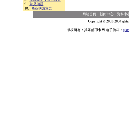
9、
常见问题
10、
商业联盟宣言
网站首页
新闻中心
资料中
Copyright © 2003-2004 qlsta
版权所有：其乐邮币卡网 电子信箱：
qls