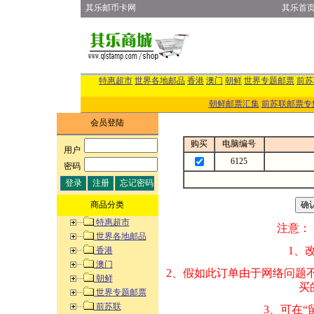
其乐邮币卡网
其乐首
特惠超市
世界各地邮品
香港
澳门
朝鲜
世界专题邮票
前苏
朝鲜邮票汇集
前苏联邮票专
会员登陆
购买
电脑编号
用户
:
6125
密码
:
商品分类
特惠超市
注意：
世界各地邮品
1、改变商品数量
香港
澳门
2、假如此订单由
朝鲜
买的邮品的“商
世界专题邮票
前苏联
3、可在“