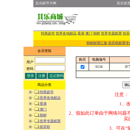
其乐邮币卡网
其乐首
特惠超市
世界各地邮品
香港
澳门
朝鲜
世界专题邮票
前苏
朝鲜邮票汇集
前苏联邮票专
会员登陆
购买
电脑编号
用户
:
6134
JF
密码
:
商品分类
特惠超市
注意：
世界各地邮品
1、改变商品数量
香港
澳门
2、假如此订单由
朝鲜
买的邮品的“商
世界专题邮票
前苏联
3、可在“