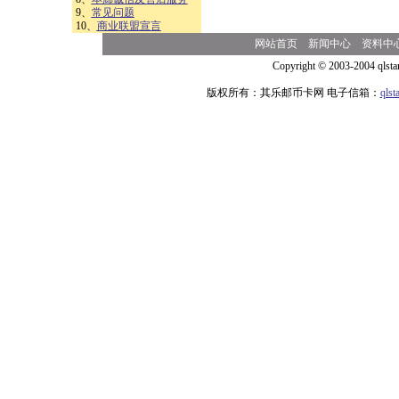
9、
常见问题
10、
商业联盟宣言
网站首页
新闻中心
资料中
Copyright © 2003-2004 qlsta
版权所有：其乐邮币卡网 电子信箱：
qls