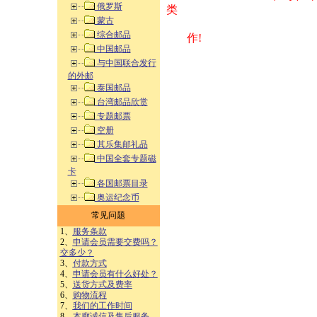
俄罗斯
类 方式告之
蒙古
综合邮品
作!
中国邮品
与中国联合发行
的外邮
泰国邮品
台湾邮品欣赏
专题邮票
空册
其乐集邮礼品
中国全套专题磁
卡
各国邮票目录
奥运纪念币
常见问题
1、
服务条款
2、
申请会员需要交费吗？
交多少？
3、
付款方式
4、
申请会员有什么好处？
5、
送货方式及费率
6、
购物流程
7、
我们的工作时间
8、
本廊诚信及售后服务