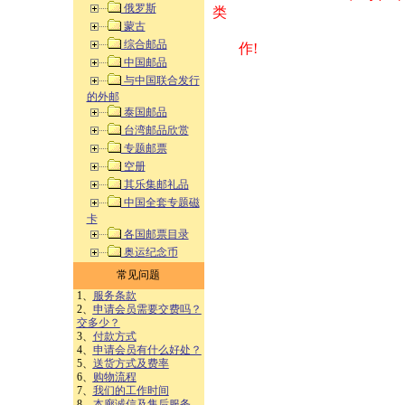
俄罗斯
类 方式告之
蒙古
综合邮品
作!
中国邮品
与中国联合发行
的外邮
泰国邮品
台湾邮品欣赏
专题邮票
空册
其乐集邮礼品
中国全套专题磁
卡
各国邮票目录
奥运纪念币
常见问题
1、
服务条款
2、
申请会员需要交费吗？
交多少？
3、
付款方式
4、
申请会员有什么好处？
5、
送货方式及费率
6、
购物流程
7、
我们的工作时间
8、
本廊诚信及售后服务