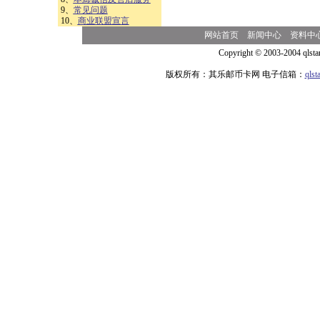
9、
常见问题
10、
商业联盟宣言
网站首页
新闻中心
资料中
Copyright © 2003-2004 qlsta
版权所有：其乐邮币卡网 电子信箱：
qls