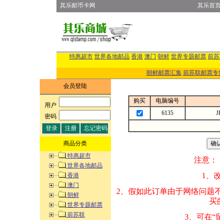
其乐邮币卡网
其乐首
特惠超市
世界各地邮品
香港
澳门
朝鲜
世界专题邮票
前苏
朝鲜邮票汇集
前苏联邮票专
会员登陆
购买
电脑编号
用户
:
6135
J
密码
:
商品分类
特惠超市
注意：
世界各地邮品
1、改变商品数量
香港
澳门
2、假如此订单由
朝鲜
买的邮品的“商
世界专题邮票
前苏联
3、可在“