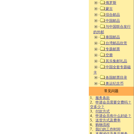
俄罗斯
蒙古
综合邮品
中国邮品
与中国联合发行
的外邮
泰国邮品
台湾邮品欣赏
专题邮票
空册
其乐集邮礼品
中国全套专题磁
卡
各国邮票目录
奥运纪念币
常见问题
1、
服务条款
2、
申请会员需要交费吗？
交多少？
3、
付款方式
4、
申请会员有什么好处？
5、
送货方式及费率
6、
购物流程
7、
我们的工作时间
8、
本廊诚信及售后服务