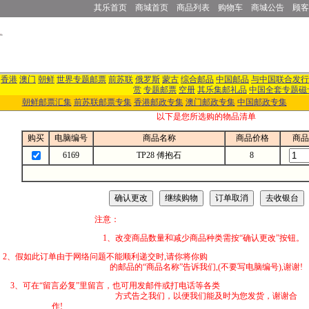
其乐首页
商城首页
商品列表
购物车
商城公告
顾客
香港
澳门
朝鲜
世界专题邮票
前苏联
俄罗斯
蒙古
综合邮品
中国邮品
与中国联合发行
赏
专题邮票
空册
其乐集邮礼品
中国全套专题磁
朝鲜邮票汇集
前苏联邮票专集
香港邮政专集
澳门邮政专集
中国邮政专集
以下是您所选购的物品清单
购买
电脑编号
商品名称
商品价格
商品
6169
TP28 傅抱石
8
注意：
1、改变商品数量和减少商品种类需按“确认更改”按钮。
2、假如此订单由于网络问题不能顺利递交时,
的邮品的“商品名称”告诉我们,(不要写电脑编号),谢谢!
3、可在“留言必复”里留言，也可用发邮件
方式告之我们，以便我们能及时为您发货，谢谢合
作!