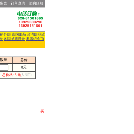
留言
订单查询
邮购须知
的外邮
泰国邮品
台湾邮品欣
卡
各国邮票目录
奥运纪念币
数量
总价
8元
总价格: 8 元
人民币
请你将你购 买
或打电话等各类