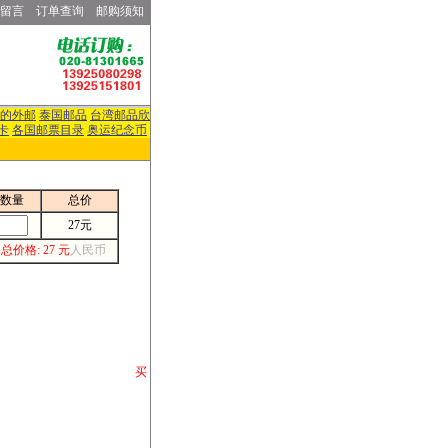
留言
订单查询
邮购须知
的外邮
泰国邮品
台湾邮品欣
卡
各国邮票目录
奥运纪念币
数量
总价
27元
总价格: 27 元
人民币
请你将你购 买
或打电话等各类