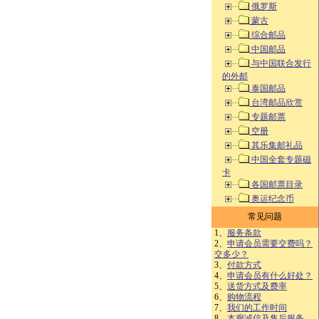
俄罗斯
蒙古
综合邮品
中国邮品
与中国联合发行
的外邮
泰国邮品
台湾邮品欣赏
专题邮票
空册
其乐集邮礼品
中国全套专题磁
卡
各国邮票目录
奥运纪念币
常见问题
1、
服务条款
2、
申请会员需要交费吗？
交多少？
3、
付款方式
4、
申请会员有什么好处？
5、
送货方式及费率
6、
购物流程
7、
我们的工作时间
8、
本廊诚信及售后服务