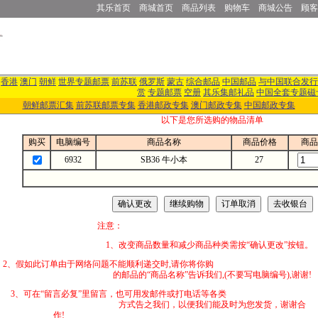
其乐首页
商城首页
商品列表
购物车
商城公告
顾客
香港
澳门
朝鲜
世界专题邮票
前苏联
俄罗斯
蒙古
综合邮品
中国邮品
与中国联合发行
赏
专题邮票
空册
其乐集邮礼品
中国全套专题磁
朝鲜邮票汇集
前苏联邮票专集
香港邮政专集
澳门邮政专集
中国邮政专集
以下是您所选购的物品清单
购买
电脑编号
商品名称
商品价格
商品
6932
SB36 牛小本
27
注意：
1、改变商品数量和减少商品种类需按“确认更改”按钮。
2、假如此订单由于网络问题不能顺利递交时,
的邮品的“商品名称”告诉我们,(不要写电脑编号),谢谢!
3、可在“留言必复”里留言，也可用发邮件
方式告之我们，以便我们能及时为您发货，谢谢合
作!