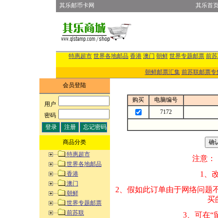
其乐邮币卡网
其乐首
特惠超市
世界各地邮品
香港
澳门
朝鲜
世界专题邮票
前苏
朝鲜邮票汇集
前苏联邮票专
会员登陆
购买
电脑编号
用户
:
7172
密码
:
商品分类
特惠超市
注意：
世界各地邮品
1、改变商品数量
香港
澳门
2、假如此订单由
朝鲜
买的邮品的“商
世界专题邮票
前苏联
3、可在“