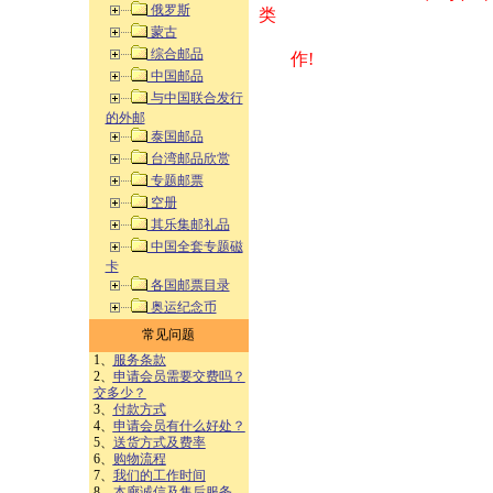
俄罗斯
类 方式告之
蒙古
综合邮品
作!
中国邮品
与中国联合发行
的外邮
泰国邮品
台湾邮品欣赏
专题邮票
空册
其乐集邮礼品
中国全套专题磁
卡
各国邮票目录
奥运纪念币
常见问题
1、
服务条款
2、
申请会员需要交费吗？
交多少？
3、
付款方式
4、
申请会员有什么好处？
5、
送货方式及费率
6、
购物流程
7、
我们的工作时间
8、
本廊诚信及售后服务