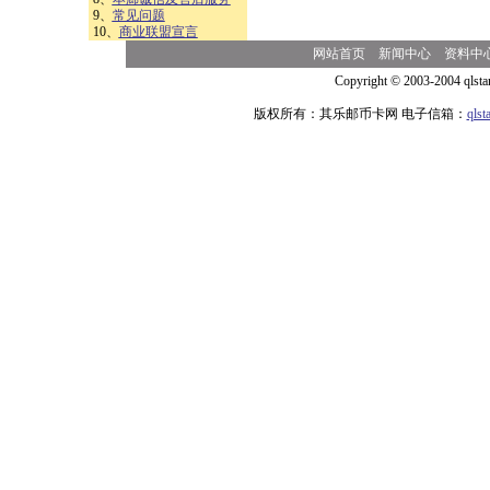
9、
常见问题
10、
商业联盟宣言
网站首页
新闻中心
资料中
Copyright © 2003-2004 qlsta
版权所有：其乐邮币卡网 电子信箱：
qls