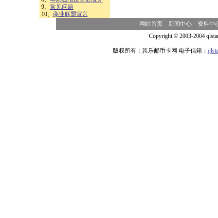
9、
常见问题
10、
商业联盟宣言
网站首页
新闻中心
资料中
Copyright © 2003-2004 qlsta
版权所有：其乐邮币卡网 电子信箱：
qls