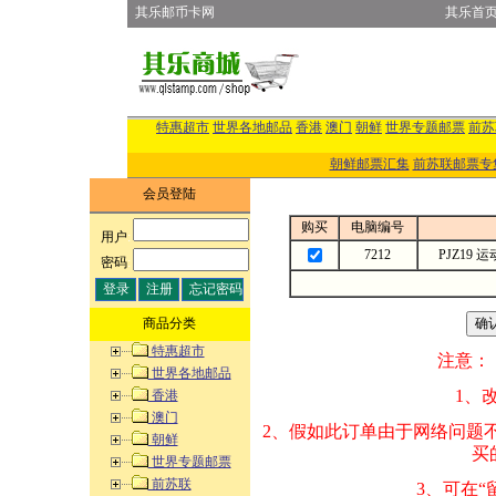
其乐邮币卡网
其乐首
特惠超市
世界各地邮品
香港
澳门
朝鲜
世界专题邮票
前苏
朝鲜邮票汇集
前苏联邮票专
会员登陆
购买
电脑编号
用户
:
7212
PJZ19
密码
:
商品分类
特惠超市
注意：
世界各地邮品
1、改变商品数量
香港
澳门
2、假如此订单由
朝鲜
买的邮品的“商
世界专题邮票
前苏联
3、可在“