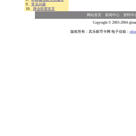
9、
常见问题
10、
商业联盟宣言
网站首页
新闻中心
资料中
Copyright © 2003-2004 qlsta
版权所有：其乐邮币卡网 电子信箱：
qls