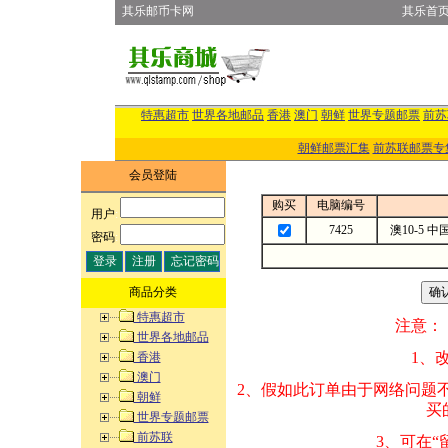
其乐邮币卡网
其乐首
特惠超市
世界各地邮品
香港
澳门
朝鲜
世界专题邮票
前苏
朝鲜邮票汇集
前苏联邮票专
会员登陆
购买
电脑编号
用户
:
7425
澳10-5 
密码
:
商品分类
特惠超市
注意：
世界各地邮品
1、改变商品数量
香港
澳门
2、假如此订单由
朝鲜
买的邮品的“商
世界专题邮票
前苏联
3、可在“