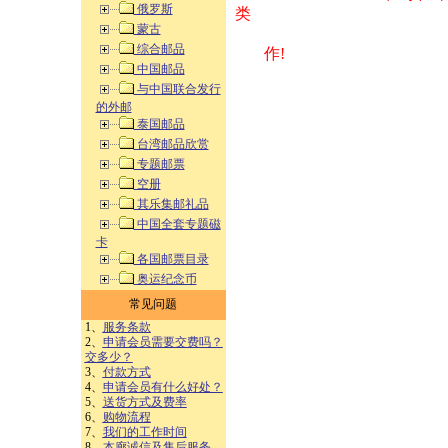
俄罗斯
类 方式告之
蒙古
综合邮品
作!
中国邮品
与中国联合发行
的外邮
泰国邮品
台湾邮品欣赏
专题邮票
空册
其乐集邮礼品
中国全套专题磁
卡
各国邮票目录
奥运纪念币
常见问题
1、
服务条款
2、
申请会员需要交费吗？
交多少？
3、
付款方式
4、
申请会员有什么好处？
5、
送货方式及费率
6、
购物流程
7、
我们的工作时间
8、
本廊诚信及售后服务