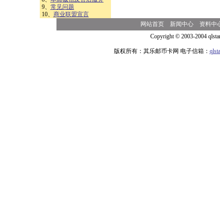
9、
常见问题
10、
商业联盟宣言
网站首页
新闻中心
资料中
Copyright © 2003-2004 qlsta
版权所有：其乐邮币卡网 电子信箱：
qls