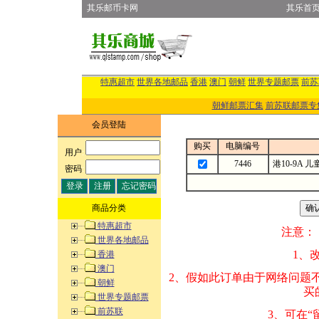
其乐邮币卡网
其乐首
特惠超市
世界各地邮品
香港
澳门
朝鲜
世界专题邮票
前苏
朝鲜邮票汇集
前苏联邮票专
会员登陆
购买
电脑编号
用户
:
7446
港10-9A
密码
:
商品分类
特惠超市
注意：
世界各地邮品
1、改变商品数量
香港
澳门
2、假如此订单由
朝鲜
买的邮品的“商
世界专题邮票
前苏联
3、可在“