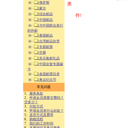
俄罗斯
类 方式告之
蒙古
综合邮品
作!
中国邮品
与中国联合发行
的外邮
泰国邮品
台湾邮品欣赏
专题邮票
空册
其乐集邮礼品
中国全套专题磁
卡
各国邮票目录
奥运纪念币
常见问题
1、
服务条款
2、
申请会员需要交费吗？
交多少？
3、
付款方式
4、
申请会员有什么好处？
5、
送货方式及费率
6、
购物流程
7、
我们的工作时间
8、
本廊诚信及售后服务