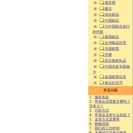
俄罗斯
蒙古
综合邮品
中国邮品
与中国联合发行
的外邮
泰国邮品
台湾邮品欣赏
专题邮票
空册
其乐集邮礼品
中国全套专题磁
卡
各国邮票目录
奥运纪念币
常见问题
1、
服务条款
2、
申请会员需要交费吗？
交多少？
3、
付款方式
4、
申请会员有什么好处？
5、
送货方式及费率
6、
购物流程
7、
我们的工作时间
8、
本廊诚信及售后服务