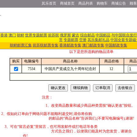
其乐首页
商城首页
商品列表
购物车
商城公告
顾客
香港
澳门
朝鲜
世界专题邮票
前苏联
俄罗斯
蒙古
综合邮品
中国邮品
与中国联合发行
赏
专题邮票
空册
其乐集邮礼品
中国全套专题磁
朝鲜邮票汇集
前苏联邮票专集
香港邮政专集
澳门邮政专集
中国邮政专集
以下是您所选购的物品清单
购买
电脑编号
商品名称
商品价格
商品
7534
中国共产党成立九十周年纪念封
12
注意：
1、改变商品数量和减少商品种类需按“确认更改”按钮。
2、假如此订单由于网络问题不能顺利递交时,
的邮品的“商品名称”告诉我们,(不要写电脑编号),谢谢!
3、可在“留言必复”里留言，也可用发邮件
方式告之我们，以便我们能及时为您发货，谢谢合
作!