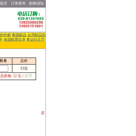
留言
订单查询
邮购须知
的外邮
泰国邮品
台湾邮品欣
卡
各国邮票目录
奥运纪念币
数量
总价
12元
总价格: 12 元
人民币
请你将你购 买
或打电话等各类