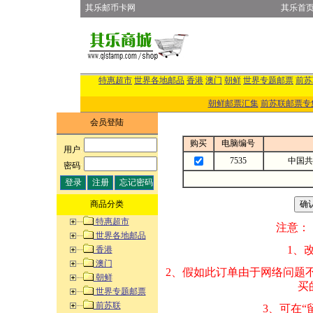
其乐邮币卡网
其乐首
特惠超市
世界各地邮品
香港
澳门
朝鲜
世界专题邮票
前苏
朝鲜邮票汇集
前苏联邮票专
会员登陆
购买
电脑编号
用户
:
7535
中国共
密码
:
商品分类
特惠超市
注意：
世界各地邮品
1、改变商品数量
香港
澳门
2、假如此订单由
朝鲜
买的邮品的“商
世界专题邮票
前苏联
3、可在“