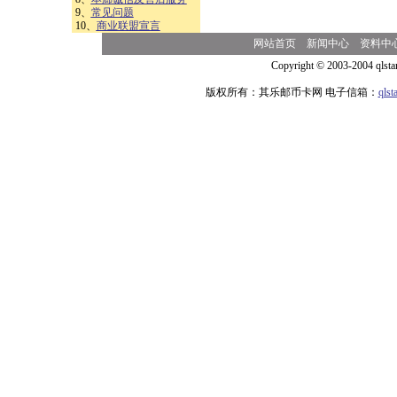
9、
常见问题
10、
商业联盟宣言
网站首页
新闻中心
资料中
Copyright © 2003-2004 qlsta
版权所有：其乐邮币卡网 电子信箱：
qls