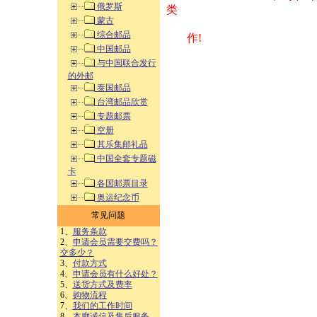
俄罗斯
类 方式告之
蒙古
综合邮品
作!
中国邮品
与中国联合发行
的外邮
泰国邮品
台湾邮品欣赏
专题邮票
空册
其乐集邮礼品
中国全套专题磁
卡
各国邮票目录
奥运纪念币
常见问题
1、
服务条款
2、
申请会员需要交费吗？
交多少？
3、
付款方式
4、
申请会员有什么好处？
5、
送货方式及费率
6、
购物流程
7、
我们的工作时间
8、
本廊诚信及售后服务