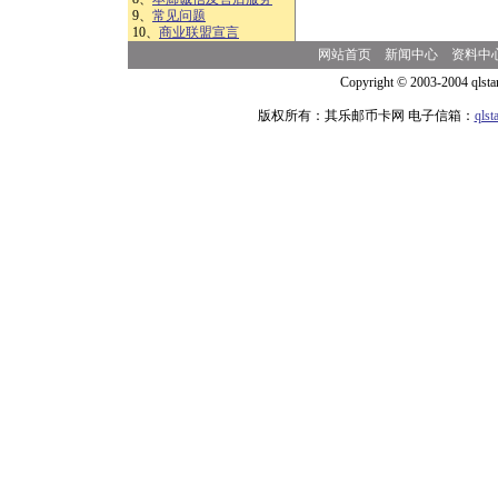
9、
常见问题
10、
商业联盟宣言
网站首页
新闻中心
资料中
Copyright © 2003-2004 qlsta
版权所有：其乐邮币卡网 电子信箱：
qls