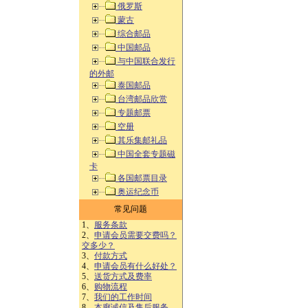
俄罗斯
蒙古
综合邮品
中国邮品
与中国联合发行
的外邮
泰国邮品
台湾邮品欣赏
专题邮票
空册
其乐集邮礼品
中国全套专题磁
卡
各国邮票目录
奥运纪念币
常见问题
1、
服务条款
2、
申请会员需要交费吗？
交多少？
3、
付款方式
4、
申请会员有什么好处？
5、
送货方式及费率
6、
购物流程
7、
我们的工作时间
8、
本廊诚信及售后服务