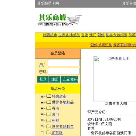
其乐邮币卡网
其乐首
特惠超市
世界各地邮品
香港
澳门
朝鲜
世界专题邮票
前苏
朝鲜邮票汇集
前苏联邮票专
会员登陆
用户
:
密码
:
商品分类
特惠超市
世界各地邮品
点击查看大图
香港
产品介绍:
澳门
发行日期 : 21/06/2010
朝鲜
设计师 : 伍文燕
世界专题邮票
套票
前苏联
一套四枚邮票各面值澳门币：