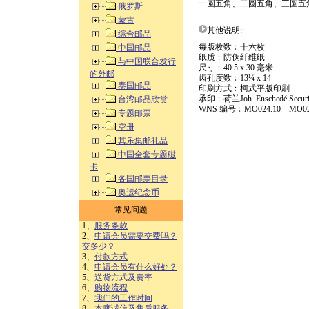
一圆五角、二圆五角、三圆五
俄罗斯
蒙古
其他说明:
综合邮品
每版枚数﹕十六枚
中国邮品
纸质﹕防伪纤维纸
与中国联合发行
尺寸﹕40.5 x 30 毫米
的外邮
齿孔度数﹕13¼ x 14
泰国邮品
印刷方式﹕柯式平版印刷
承印﹕荷兰Joh. Enschedé Securit
台湾邮品欣赏
WNS 编号﹕MO024.10 – MO02
专题邮票
空册
其乐集邮礼品
中国全套专题磁
卡
各国邮票目录
奥运纪念币
常见问题
1、
服务条款
2、
申请会员需要交费吗？
交多少？
3、
付款方式
4、
申请会员有什么好处？
5、
送货方式及费率
6、
购物流程
7、
我们的工作时间
8、
本廊诚信及售后服务