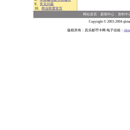
9、
常见问题
10、
商业联盟宣言
网站首页
新闻中心
资料中
Copyright © 2003-2004 qlsta
版权所有：其乐邮币卡网 电子信箱：
qls