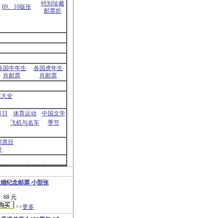
特别珍藏
09、10版张
邮票折
各国牛年生
各国虎年生
肖邮票
肖邮票
票大全
节日
体育运动
中国文学
飞机与名车
季节
邮票目
录
婚纪念邮票 小型张
 68 元
>>
更多