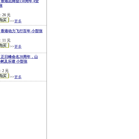
5 香港总商会150周年 4全
张
 26 元
>>
更多
-2 香港动力飞行百年 小型张
 11 元
>>
更多
-2 正日峰命名20周年，山
树及乐谱 小型张
 2 元
>>
更多