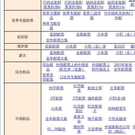
最
行的全套邮
行的全套邮
缺的全套邮
缺的全套邮
鲜
票系列:朝g
票系列:朝n
票系列:Qn
票系列:Qg
世界卡通邮
世界专题邮
世界二战专
与中国有关的热门
品
票
题
外邮
世界专题邮票
神舟飞船专
题
盖销邮票
全新邮票
小本票
小型（全）
前苏联
全年邮票大集
俄罗斯
全新邮票
小本票
小型（全）张
首日封
极
盖销邮票
全新邮票
小本票
小型（全）
蒙古
全年邮票大集
综合邮
外国邮票上的中国名
外国邮票上
2005年各地
品
画/艺术（全新）
的中国名人
全年邮票册
综合邮品
世界异
12生肖专题邮票
型邮票
纪字邮
特字邮票
航改欠军
文革邮票
票
J字邮票
T字邮票
编年邮票
小型(全)张
纪念邮
纪念邮资
小本票
特种邮资片
资封
片
发奖大
中国邮品
全年邮票大集
电子邮票
个性化版张
会
整封型
中国集邮总公司
05、06版张
方连带铭
张
封（精品）