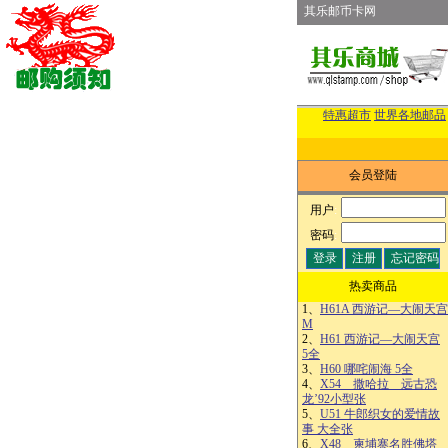
其乐邮币卡网
特惠超市
世界各地邮品
会员登陆
用户
:
密码
:
热卖商品
1、
H61A 西游记—大闹天宫
M
2、
H61 西游记—大闹天宫
5全
3、
H60 哪咤闹海 5全
4、
X54 撒哈拉 远古恐
龙’92小型张
5、
U51 牛郎织女的爱情故
事 大全张
6、
X48 柬埔寨名胜佛塔