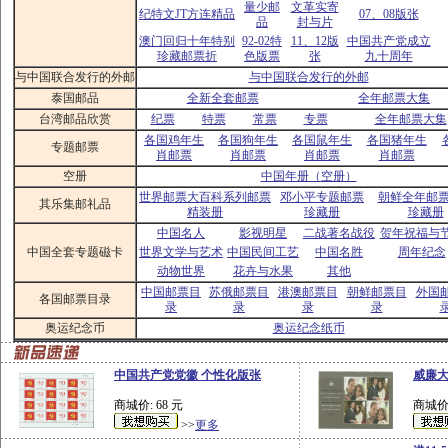
量少邮
文革实寄
纪特文JT方连精品
07、08版张
品
封与片
澳门回归十年特别
92-02特
11、12版
中国共产党成立
珍藏邮票折
色版票
张
九十周年
与中国联合发行的外邮
与中国联合发行的外邮
泰国邮品
全新全套邮票
全年邮票大集
台湾邮品欣赏
纪票
特票
常票
专票
全年邮票大集
各国鸡年生
各国狗年生
各国鼠年生
各国猪年生
专题邮票
肖邮票
肖邮票
肖邮票
肖邮票
空册
中国年册（空册）
世界邮票大百科系列邮票
邓小平专题邮票
朝鲜全年邮
其乐集邮礼品
精装册
珍藏册
珍藏册
中国名人
影视明星
二战著名战役
贺年祝福与
中国全套专题磁卡
世界文学与艺术
中国民间工艺
中国名胜
周年纪念
动物世界
花卉与水果
其他
中国邮票目
苏俄邮票目
港澳邮票目
朝鲜邮票目
外国
各国邮票目录
录
录
录
录
奥运纪念币
奥运纪念纸币
中国共产党党徽 个性化版张
威廉大
商城价: 68 元
商城价:
>>
更多