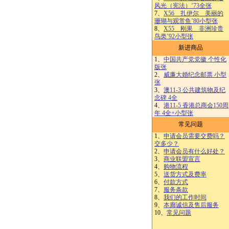
风光（宪法）’73全张
7、
X56 扎伊尔 美丽的
珊瑚与观赏鱼’80小型张
8、
X55 刚果 非洲珍贵
鸟类’92小型张
新进商品
1、
中国共产党党徽 个性化
版张
2、
威廉大婚纪念邮票 小型
张
3、
澳11-3 公共建筑物及纪
念碑 4全
4、
港11-5 香港总商会150周
年 4全+小型张
常见问题
1、
申请会员需要交费吗？
交多少？
2、
申请会员有什么好处？
3、
商业联盟宣言
4、
购物流程
5、
送货方式及费率
6、
付款方式
7、
服务条款
8、
我们的工作时间
9、
本廊诚信及售后服务
10、
常见问题