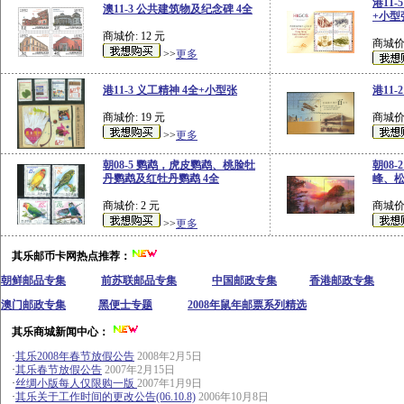
港11-
澳11-3 公共建筑物及纪念碑 4全
+小型
商城价: 12 元
商城价:
>>
更多
港11-3 义工精神 4全+小型张
港11
商城价: 19 元
商城价:
>>
更多
朝08-5 鹦鹉，虎皮鹦鹉、桃脸牡
朝08
丹鹦鹉及红牡丹鹦鹉 4全
峰、松
商城价: 2 元
商城价:
>>
更多
其乐邮币卡网热点推荐：
朝鲜邮品专集
前苏联邮品专集
中国邮政专集
香港邮政专集
澳门邮政专集
黑便士专题
2008年鼠年邮票系列精选
其乐商城新闻中心：
·
其乐2008年春节放假公告
2008年2月5日
·
其乐春节放假公告
2007年2月15日
·
丝绸小版每人仅限购一版
2007年1月9日
·
其乐关于工作时间的更改公告(06.10.8)
2006年10月8日