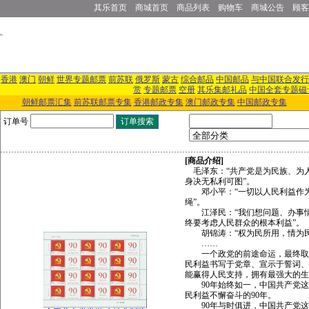
其乐首页
商城首页
商品列表
购物车
商城公告
顾客
香港
澳门
朝鲜
世界专题邮票
前苏联
俄罗斯
蒙古
综合邮品
中国邮品
与中国联合发行
赏
专题邮票
空册
其乐集邮礼品
中国全套专题磁
朝鲜邮票汇集
前苏联邮票专集
香港邮政专集
澳门邮政专集
中国邮政专集
订单号
[商品介绍]
毛泽东：“共产党是为民族、为
身决无私利可图”。
邓小平：“一切以人民利益作为
绳”。
江泽民：“我们想问题、办事情
终要考虑人民群众的根本利益”。
胡锦涛：“权为民所用，情为民
……
一个政党的前途命运，最终取
民利益书写于党章、宣示于誓词
能赢得人民支持，拥有最强大的生
90年始终如一，中国共产党这
民利益不懈奋斗的90年。
90年与时俱进，中国共产党这