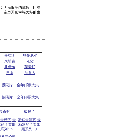
为人民服务的旗帜，团结
展，奋力开创幸福美好的生
菲律宾
坦桑尼亚
柬埔寨
老挝
扎伊尔
莱索托
日本
加拿大
极限片
全年邮票大集
极限片
全年邮票大集
实寄封
极限片
最漂亮,最
朝鲜最漂亮,最
彩的全套邮
精彩的全套邮
系列:Pn
票系列:Pg