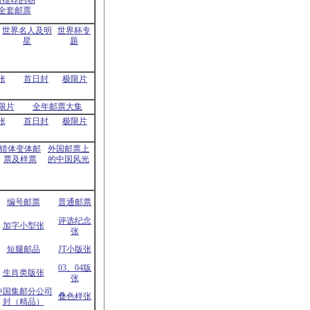
新推荐的朝
全套邮票
世界名人及明
世界杯专
星
题
张
首日封
极限片
限片
全年邮票大集
张
首日封
极限片
错体变体邮
外国邮票上
票及样票
的中国风光
编号邮票
普通邮票
评选纪念
加字小型张
张
短腿邮品
JT小版张
03、04版
生肖类版张
张
中国集邮分公司
叠色样张
封（精品）