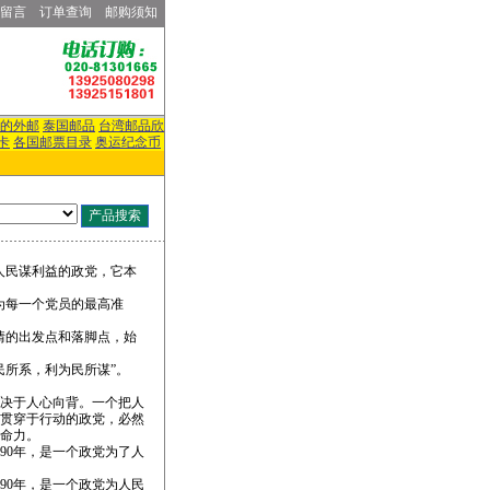
留言
订单查询
邮购须知
的外邮
泰国邮品
台湾邮品欣
卡
各国邮票目录
奥运纪念币
人民谋利益的政党，它本
每一个党员的最高准
的出发点和落脚点，始
所系，利为民所谋”。
决于人心向背。一个把人
、贯穿于行动的政党，必然
命力。
90年，是一个政党为了人
90年，是一个政党为人民