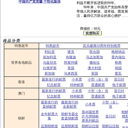
中国共产党党徽 个性化版张
利益不断开拓进取的90年。
90年来，中国共产党始终高擎
带领人民求解放、谋幸福、图发
活，赢得亿万群众的衷心拥护……
商城价：68元
特惠超市
特惠超市
其乐建廊18周年特别推荐
利比亚
捷克
联合国
格林纳达
保加利亚
布隆迪
马达加斯加
委内瑞拉
世界各地邮品
乌兹别克
阿塞拜疆
撒哈拉
刚果
白俄罗斯
美国
澳大利亚
韩国
新加坡
马来西亚
英国
图瓦
最新发行的邮票
小本票
小型（全）张
首日封
香港
纪念邮票
特种邮票
普通邮票
电子邮票
最新发行的邮票
小本票
小型（全）张
首日封
澳门
纪念邮票
特种邮票
普通邮票
电子邮票
最新发行的
最新发行的
小型（全）
小本票
盖销邮票
全新邮票
张
第48届世界
朝鲜
全年邮票大
朝鲜专题全
乒乓球锦标
首日封
精
朝鲜
集
套盖销邮票
赛系列邮品
票
近期朝鲜发
近期朝鲜发
朝鲜以往较
朝鲜以往较