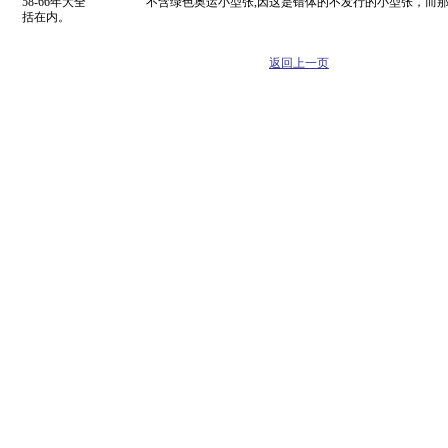
58-66年大全 不含绿色奥运小型张,因这是错体的不发行的小型张，而那
括在内。
返回上一页