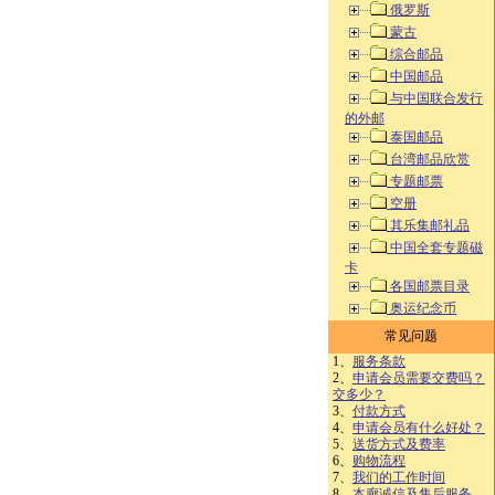
俄罗斯
蒙古
综合邮品
中国邮品
与中国联合发行
的外邮
泰国邮品
台湾邮品欣赏
专题邮票
空册
其乐集邮礼品
中国全套专题磁
卡
各国邮票目录
奥运纪念币
常见问题
1、
服务条款
2、
申请会员需要交费吗？
交多少？
3、
付款方式
4、
申请会员有什么好处？
5、
送货方式及费率
6、
购物流程
7、
我们的工作时间
8、
本廊诚信及售后服务