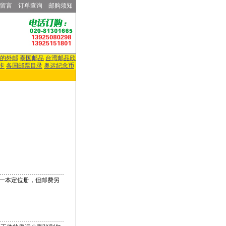
留言
订单查询
邮购须知
的外邮
泰国邮品
台湾邮品欣
卡
各国邮票目录
奥运纪念币
包含一本定位册，但邮费另