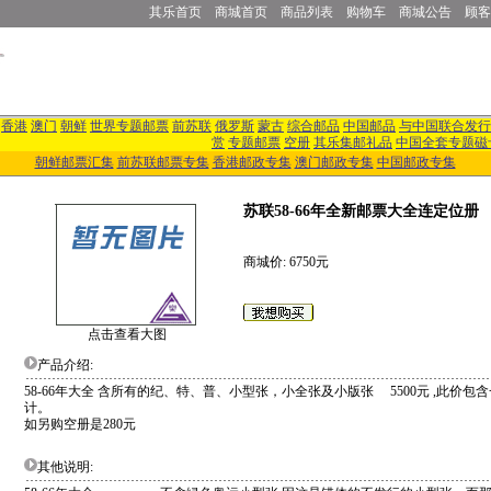
其乐首页
商城首页
商品列表
购物车
商城公告
顾客
香港
澳门
朝鲜
世界专题邮票
前苏联
俄罗斯
蒙古
综合邮品
中国邮品
与中国联合发行
赏
专题邮票
空册
其乐集邮礼品
中国全套专题磁
朝鲜邮票汇集
前苏联邮票专集
香港邮政专集
澳门邮政专集
中国邮政专集
苏联58-66年全新邮票大全连定位册
商城价: 6750元
点击查看大图
产品介绍:
58-66年大全 含所有的纪、特、普、小型张，小全张及小版张 5500元 ,此价
计。
如另购空册是280元
其他说明: