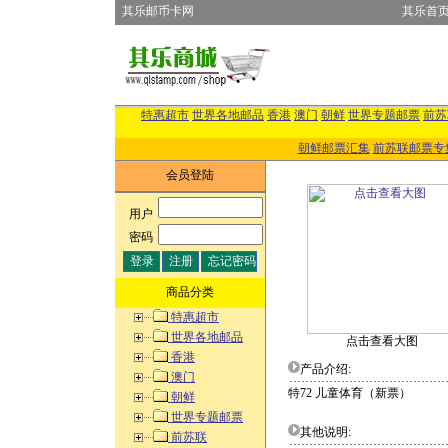
其乐邮币卡网
其乐首
特惠超市
世界各地邮品
香港
澳门
朝鲜
世界专题邮票
前苏
朝鲜邮票汇集
前苏联邮票专
会员登陆
用户
:
密码
:
商品分类
特惠超市
世界各地邮品
点击查看大图
香港
产品介绍:
澳门
特72 儿童体育（新票）
朝鲜
世界专题邮票
其他说明:
前苏联