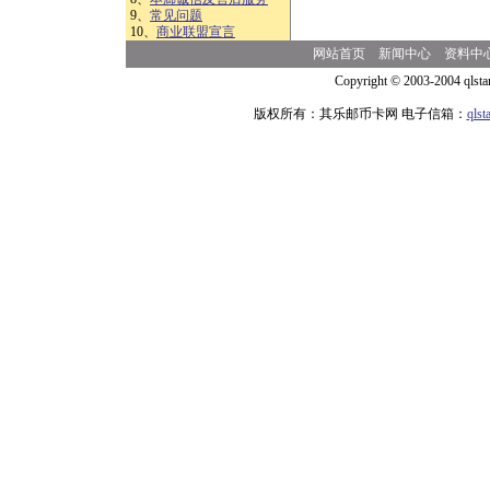
9、
常见问题
10、
商业联盟宣言
网站首页
新闻中心
资料中
Copyright © 2003-2004 qlsta
版权所有：其乐邮币卡网 电子信箱：
qls