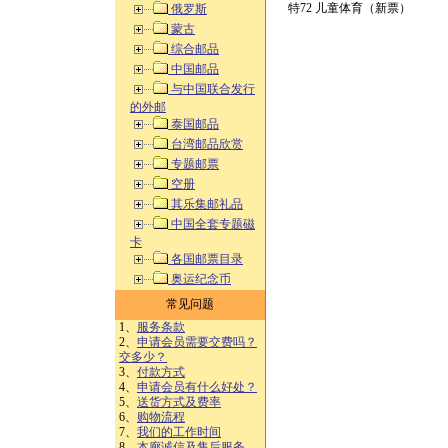
特72 儿童体育（新票）
俄罗斯
蒙古
综合邮品
中国邮品
与中国联合发行
的外邮
泰国邮品
台湾邮品欣赏
专题邮票
空册
其乐集邮礼品
中国全套专题磁
卡
各国邮票目录
奥运纪念币
常见问题
1、
服务条款
2、
申请会员需要交费吗？
交多少？
3、
付款方式
4、
申请会员有什么好处？
5、
送货方式及费率
6、
购物流程
7、
我们的工作时间
8、
本廊诚信及售后服务