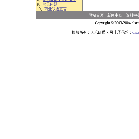
9、
常见问题
10、
商业联盟宣言
网站首页
新闻中心
资料中
Copyright © 2003-2004 qlsta
版权所有：其乐邮币卡网 电子信箱：
qls