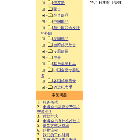
特74 解放军（盖销）
俄罗斯
蒙古
综合邮品
中国邮品
与中国联合发行
的外邮
泰国邮品
台湾邮品欣赏
专题邮票
空册
其乐集邮礼品
中国全套专题磁
卡
各国邮票目录
奥运纪念币
常见问题
1、
服务条款
2、
申请会员需要交费吗？
交多少？
3、
付款方式
4、
申请会员有什么好处？
5、
送货方式及费率
6、
购物流程
7、
我们的工作时间
8、
本廊诚信及售后服务