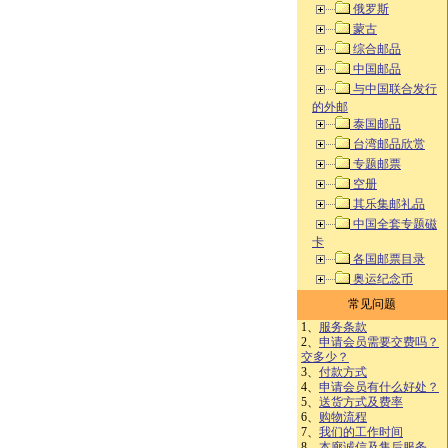
俄罗斯
蒙古
综合邮品
中国邮品
与中国联合发行
的外邮
泰国邮品
台湾邮品欣赏
专题邮票
空册
其乐集邮礼品
中国全套专题磁
卡
各国邮票目录
奥运纪念币
常见问题
1、
服务条款
2、
申请会员需要交费吗？
交多少？
3、
付款方式
4、
申请会员有什么好处？
5、
送货方式及费率
6、
购物流程
7、
我们的工作时间
8、
本廊诚信及售后服务