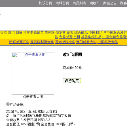
其乐首页
商城首页
商品列表
购物车
商城公告
顾客
香港
澳门
朝鲜
世界专题邮票
前苏联
俄罗斯
蒙古
综合邮品
中国邮品
与中国联合发行
赏
专题邮票
空册
其乐集邮礼品
中国全套专题磁
朝鲜邮票汇集
前苏联邮票专集
香港邮政专集
澳门邮政专集
中国邮政专集
改5 飞雁图
商城价: 50元
点击查看大图
产品介绍:
志 编 号: 改5 版 别: 胶版(无背胶)
名 称 “中华邮政飞雁图基数邮票”加字改值
全套枚数 8 发行日期 1950-8-31
全套面值 1850圆(旧币) 全套售价 1850圆(旧币)