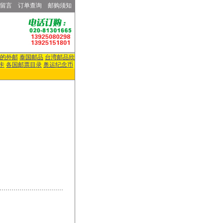
留言
订单查询
邮购须知
的外邮
泰国邮品
台湾邮品欣
卡
各国邮票目录
奥运纪念币