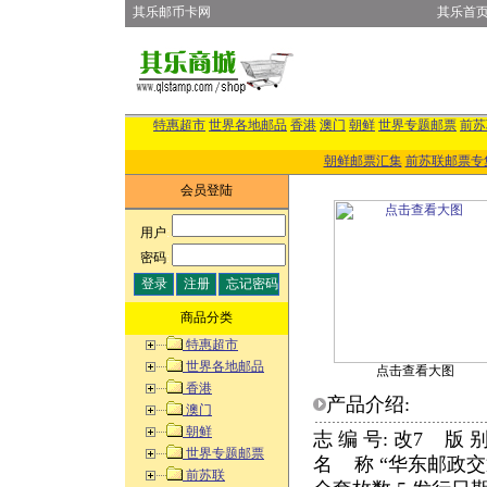
其乐邮币卡网
其乐首
特惠超市
世界各地邮品
香港
澳门
朝鲜
世界专题邮票
前苏
朝鲜邮票汇集
前苏联邮票专
会员登陆
用户
:
密码
:
商品分类
特惠超市
世界各地邮品
点击查看大图
香港
产品介绍:
澳门
朝鲜
志 编 号: 改7 版 
世界专题邮票
名 称 “华东邮政
前苏联