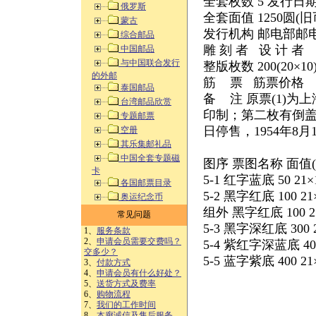
全套枚数 5 发行日期 1
俄罗斯
全套面值 1250圆(旧
蒙古
发行机构 邮电部邮
综合邮品
雕 刻 者 设 计 者
中国邮品
与中国联合发行
整版枚数 200(20×10
的外邮
筋 票 筋票价格
泰国邮品
备 注 原票(1)
台湾邮品欣赏
印制；第二枚有倒盖，
专题邮票
日停售，1954年8月
空册
其乐集邮礼品
中国全套专题磁
图序 票图名称 面值(
卡
5-1 红字蓝底 50 21
各国邮票目录
5-2 黑字红底 100 2
奥运纪念币
组外 黑字红底 100 2
常见问题
5-3 黑字深红底 300 
1、
服务条款
2、
申请会员需要交费吗？
5-4 紫红字深蓝底 40
交多少？
5-5 蓝字紫底 400 2
3、
付款方式
4、
申请会员有什么好处？
5、
送货方式及费率
6、
购物流程
7、
我们的工作时间
8、
本廊诚信及售后服务