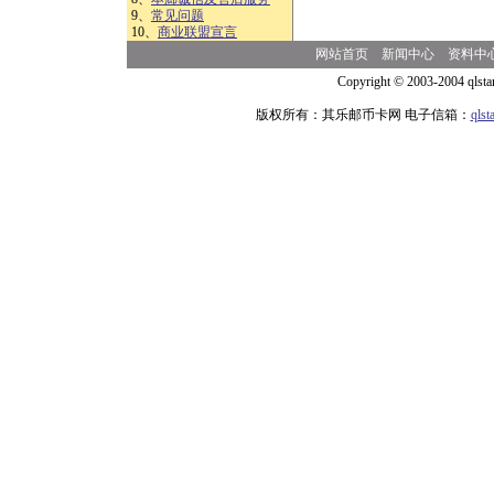
9、
常见问题
10、
商业联盟宣言
网站首页
新闻中心
资料中
Copyright © 2003-2004 qlsta
版权所有：其乐邮币卡网 电子信箱：
qls