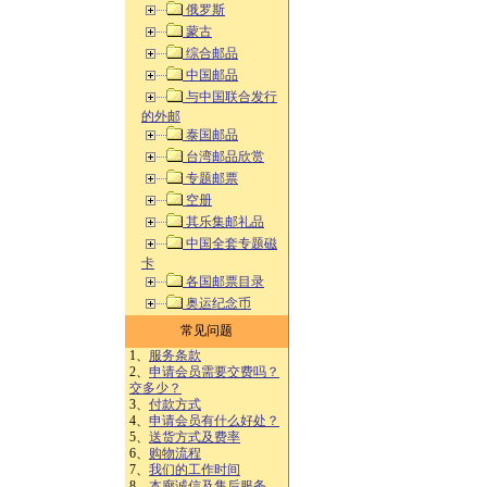
俄罗斯
蒙古
综合邮品
中国邮品
与中国联合发行
的外邮
泰国邮品
台湾邮品欣赏
专题邮票
空册
其乐集邮礼品
中国全套专题磁
卡
各国邮票目录
奥运纪念币
常见问题
1、
服务条款
2、
申请会员需要交费吗？
交多少？
3、
付款方式
4、
申请会员有什么好处？
5、
送货方式及费率
6、
购物流程
7、
我们的工作时间
8、
本廊诚信及售后服务