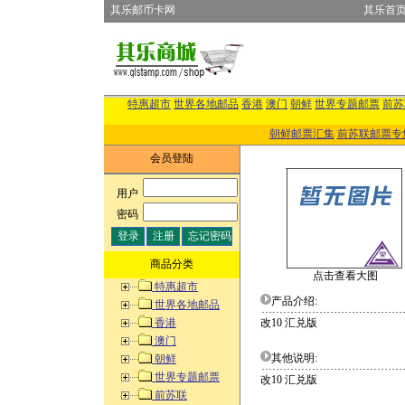
其乐邮币卡网
其乐首
特惠超市
世界各地邮品
香港
澳门
朝鲜
世界专题邮票
前苏
朝鲜邮票汇集
前苏联邮票专
会员登陆
用户
:
密码
:
商品分类
点击查看大图
特惠超市
产品介绍:
世界各地邮品
香港
改10 汇兑版
澳门
其他说明:
朝鲜
世界专题邮票
改10 汇兑版
前苏联