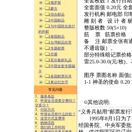
全套枚数 1 发行日期 1
俄罗斯
全套面值 0.20元 全套
蒙古
发行机构 邮电部 
综合邮品
雕 刻 者 设 计 者
中国邮品
与中国联合发行
整版枚数 50(5×10)
的外邮
筋 票 筋票价格
泰国邮品
备 注 邮票全张有
台湾邮品欣赏
不通齿版）。
专题邮票
部分特殊暗记票价格:军杠1
空册
其乐集邮礼品
雷25.0-30.0(元/枚)、
中国全套专题磁
卡
图序 票图名称 面值(
各国邮票目录
1-1 神圣的使命 0.20
奥运纪念币
常见问题
1、
服务条款
2、
申请会员需要交费吗？
其他说明:
交多少？
3、
付款方式
“义务兵贴用”邮票发行
4、
申请会员有什么好处？
1995年8月1日为
5、
送货方式及费率
6、
购物流程
经国务院、中央军委批
7、
我们的工作时间
8、
本廊诚信及售后服务