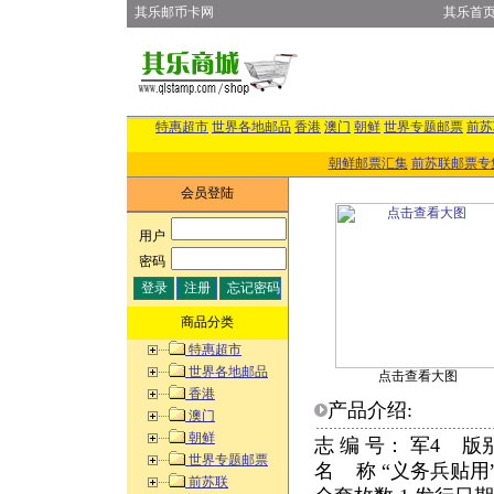
其乐邮币卡网
其乐首
特惠超市
世界各地邮品
香港
澳门
朝鲜
世界专题邮票
前苏
朝鲜邮票汇集
前苏联邮票专
会员登陆
用户
:
密码
:
商品分类
特惠超市
世界各地邮品
点击查看大图
香港
产品介绍:
澳门
朝鲜
志 编 号： 军4 版
世界专题邮票
名 称 “义务兵贴用
前苏联