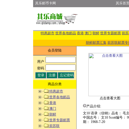
其乐邮币卡网
其乐首
特惠超市
世界各地邮品
香港
澳门
朝鲜
世界专题邮票
前苏
朝鲜邮票汇集
前苏联邮票专
会员登陆
用户
:
密码
:
商品分类
特惠超市
世界各地邮品
点击查看大图
香港
产品介绍:
澳门
文10 语录（信销）品名： 
朝鲜
中国志号： 文10 Scott编号： 9
世界专题邮票
期： 1968-7-20
前苏联