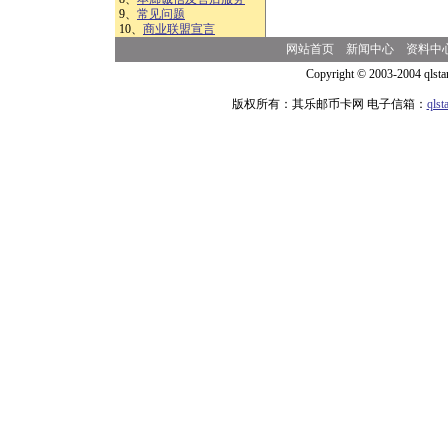
9、
常见问题
10、
商业联盟宣言
网站首页
新闻中心
资料中
Copyright © 2003-2004 qlsta
版权所有：其乐邮币卡网 电子信箱：
qls