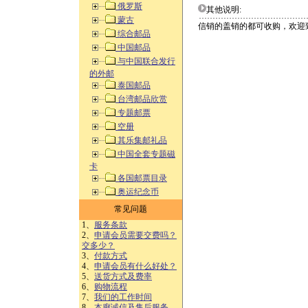
俄罗斯
其他说明:
蒙古
信销的盖销的都可收购，欢迎
综合邮品
中国邮品
与中国联合发行
的外邮
泰国邮品
台湾邮品欣赏
专题邮票
空册
其乐集邮礼品
中国全套专题磁
卡
各国邮票目录
奥运纪念币
常见问题
1、
服务条款
2、
申请会员需要交费吗？
交多少？
3、
付款方式
4、
申请会员有什么好处？
5、
送货方式及费率
6、
购物流程
7、
我们的工作时间
8、
本廊诚信及售后服务