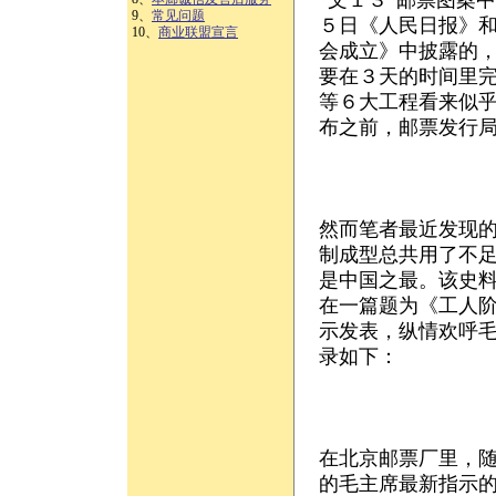
“文１３”邮票图案
9、
常见问题
５日《人民日报》
10、
商业联盟宣言
会成立》中披露的
要在３天的时间里
等６大工程看来似乎
布之前，邮票发行局
然而笔者最近发现的
制成型总共用了不
是中国之最。该史
在一篇题为《工人
示发表，纵情欢呼
录如下：
在北京邮票厂里，
的毛主席最新指示