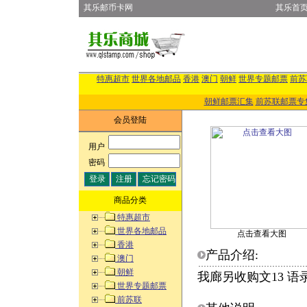
其乐邮币卡网
其乐首
特惠超市
世界各地邮品
香港
澳门
朝鲜
世界专题邮票
前苏
朝鲜邮票汇集
前苏联邮票专
会员登陆
用户
:
密码
:
商品分类
特惠超市
世界各地邮品
点击查看大图
香港
产品介绍:
澳门
朝鲜
我廊另收购文13 语
世界专题邮票
前苏联