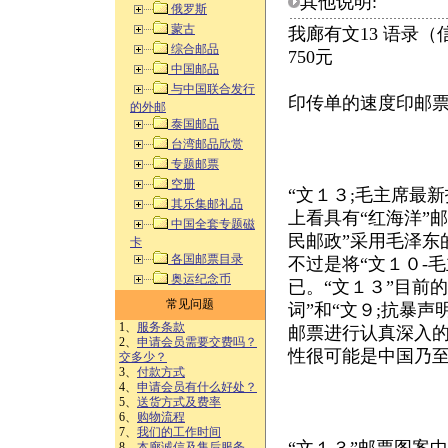
其他说明:
俄罗斯
蒙古
我廊有文13 语录
综合邮品
750元
中国邮品
与中国联合发行
印传单的速度印邮
的外邮
泰国邮品
台湾邮品欣赏
专题邮票
空册
“文１３;毛主席最
其乐集邮礼品
上看具有“红海洋”
中国全套专题磁
民邮政”采用毛泽东
卡
各国邮票目录
不过是将“文１０-
奥运纪念币
已。“文１３”目前
常见问题
词”和“文９;抗暴
1、
服务条款
邮票进行认真深入的
2、
申请会员需要交费吗？
性很可能是中国乃至
交多少？
3、
付款方式
4、
申请会员有什么好处？
5、
送货方式及费率
6、
购物流程
7、
我们的工作时间
8、
本廊诚信及售后服务