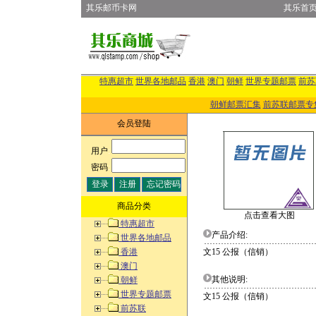
其乐邮币卡网
其乐首
特惠超市
世界各地邮品
香港
澳门
朝鲜
世界专题邮票
前苏
朝鲜邮票汇集
前苏联邮票专
会员登陆
用户
:
密码
:
商品分类
点击查看大图
特惠超市
产品介绍:
世界各地邮品
香港
文15 公报（信销）
澳门
其他说明:
朝鲜
世界专题邮票
文15 公报（信销）
前苏联