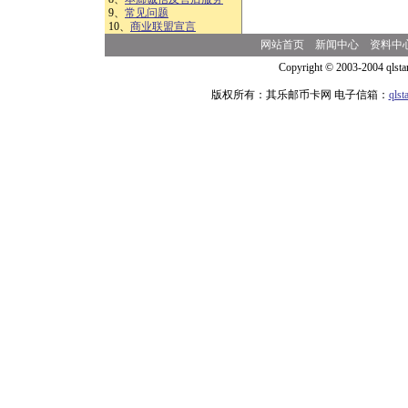
9、
常见问题
10、
商业联盟宣言
网站首页
新闻中心
资料中
Copyright © 2003-2004 qlsta
版权所有：其乐邮币卡网 电子信箱：
qls