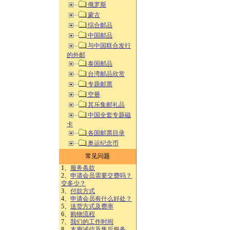
俄罗斯
蒙古
综合邮品
中国邮品
与中国联合发行
的外邮
泰国邮品
台湾邮品欣赏
专题邮票
空册
其乐集邮礼品
中国全套专题磁
卡
各国邮票目录
奥运纪念币
常见问题
1、
服务条款
2、
申请会员需要交费吗？
交多少？
3、
付款方式
4、
申请会员有什么好处？
5、
送货方式及费率
6、
购物流程
7、
我们的工作时间
8、
本廊诚信及售后服务