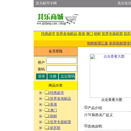
其乐邮币卡网
其乐首
特惠超市
世界各地邮品
香港
澳门
朝鲜
世界专题邮票
前苏
朝鲜邮票汇集
前苏联邮票专
会员登陆
用户
:
密码
:
商品分类
特惠超市
世界各地邮品
点击查看大图
香港
产品介绍:
澳门
J179 陈胜吴广起义
朝鲜
世界专题邮票
其他说明:
前苏联