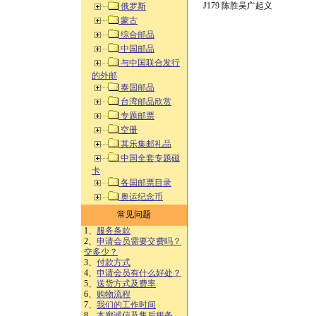
J179 陈胜吴广起义
俄罗斯
蒙古
综合邮品
中国邮品
与中国联合发行
的外邮
泰国邮品
台湾邮品欣赏
专题邮票
空册
其乐集邮礼品
中国全套专题磁
卡
各国邮票目录
奥运纪念币
常见问题
1、
服务条款
2、
申请会员需要交费吗？
交多少？
3、
付款方式
4、
申请会员有什么好处？
5、
送货方式及费率
6、
购物流程
7、
我们的工作时间
8、
本廊诚信及售后服务