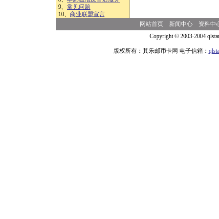
9、
常见问题
10、
商业联盟宣言
网站首页
新闻中心
资料中
Copyright © 2003-2004 qlsta
版权所有：其乐邮币卡网 电子信箱：
qls