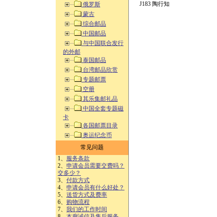
J183 陶行知
俄罗斯
蒙古
综合邮品
中国邮品
与中国联合发行
的外邮
泰国邮品
台湾邮品欣赏
专题邮票
空册
其乐集邮礼品
中国全套专题磁
卡
各国邮票目录
奥运纪念币
常见问题
1、
服务条款
2、
申请会员需要交费吗？
交多少？
3、
付款方式
4、
申请会员有什么好处？
5、
送货方式及费率
6、
购物流程
7、
我们的工作时间
8、
本廊诚信及售后服务