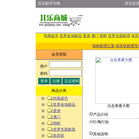
其乐邮币卡网
其乐首
特惠超市
世界各地邮品
香港
澳门
朝鲜
世界专题邮票
前苏
朝鲜邮票汇集
前苏联邮票专
会员登陆
用户
:
密码
:
商品分类
特惠超市
世界各地邮品
点击查看大图
香港
产品介绍:
澳门
J183 陶行知
朝鲜
世界专题邮票
其他说明:
前苏联