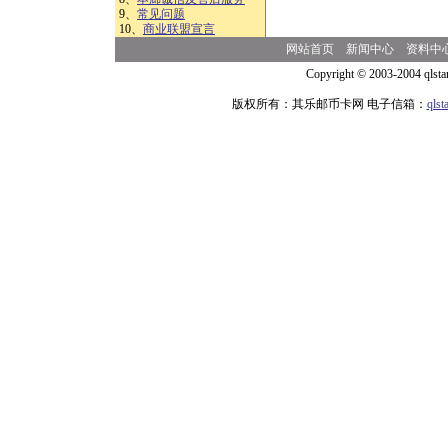
9、
常见问题
10、
商业联盟宣言
网站首页
新闻中心
资料中
Copyright © 2003-2004 qlsta
版权所有：其乐邮币卡网 电子信箱：
qls