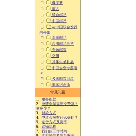
俄罗斯
蒙古
综合邮品
中国邮品
与中国联合发行
的外邮
泰国邮品
台湾邮品欣赏
专题邮票
空册
其乐集邮礼品
中国全套专题磁
卡
各国邮票目录
奥运纪念币
常见问题
1、
服务条款
2、
申请会员需要交费吗？
交多少？
3、
付款方式
4、
申请会员有什么好处？
5、
送货方式及费率
6、
购物流程
7、
我们的工作时间
8、
本廊诚信及售后服务