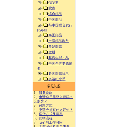
俄罗斯
蒙古
综合邮品
中国邮品
与中国联合发行
的外邮
泰国邮品
台湾邮品欣赏
专题邮票
空册
其乐集邮礼品
中国全套专题磁
卡
各国邮票目录
奥运纪念币
常见问题
1、
服务条款
2、
申请会员需要交费吗？
交多少？
3、
付款方式
4、
申请会员有什么好处？
5、
送货方式及费率
6、
购物流程
7、
我们的工作时间
8、
本廊诚信及售后服务