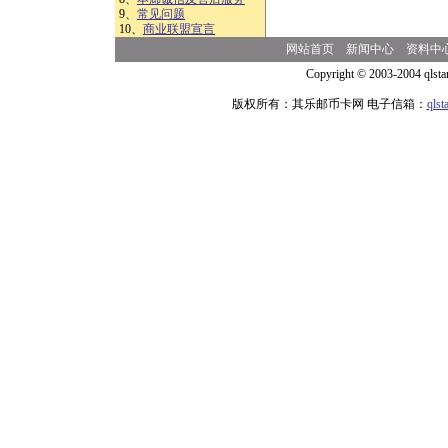
9、
常见问题
10、
商业联盟宣言
网站首页
新闻中心
资料中
Copyright © 2003-2004 qlsta
版权所有：其乐邮币卡网 电子信箱：
qls