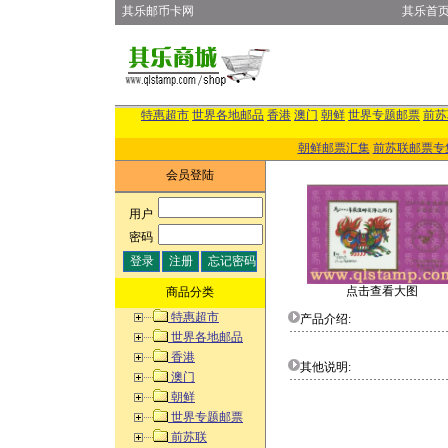
其乐邮币卡网
其乐首
特惠超市
世界各地邮品
香港
澳门
朝鲜
世界专题邮票
前苏
朝鲜邮票汇集
前苏联邮票专
会员登陆
用户
:
密码
:
点击查看大图
商品分类
特惠超市
产品介绍:
世界各地邮品
香港
其他说明:
澳门
朝鲜
世界专题邮票
前苏联