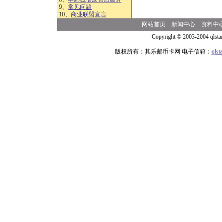
9、
常见问题
10、
商业联盟宣言
网站首页
新闻中心
资料中
Copyright © 2003-2004 qlsta
版权所有：其乐邮币卡网 电子信箱：
qls