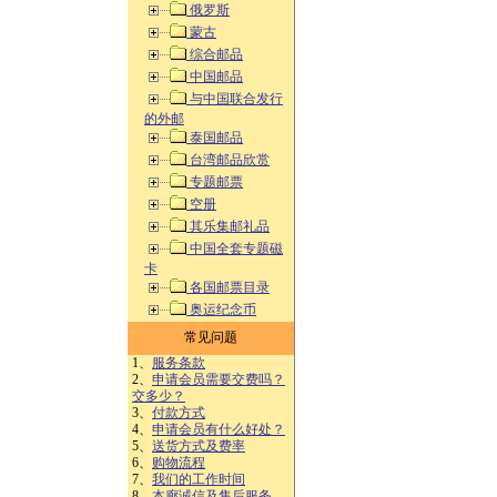
俄罗斯
蒙古
综合邮品
中国邮品
与中国联合发行
的外邮
泰国邮品
台湾邮品欣赏
专题邮票
空册
其乐集邮礼品
中国全套专题磁
卡
各国邮票目录
奥运纪念币
常见问题
1、
服务条款
2、
申请会员需要交费吗？
交多少？
3、
付款方式
4、
申请会员有什么好处？
5、
送货方式及费率
6、
购物流程
7、
我们的工作时间
8、
本廊诚信及售后服务