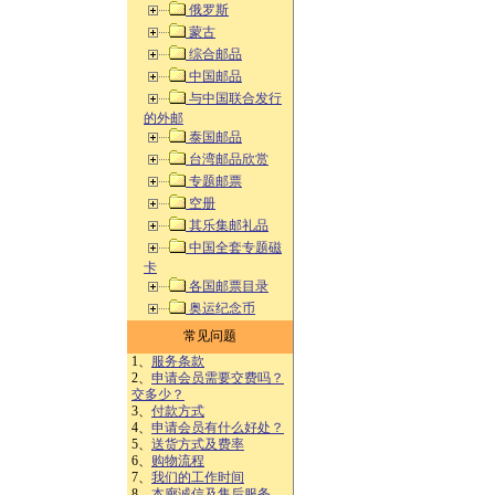
俄罗斯
蒙古
综合邮品
中国邮品
与中国联合发行
的外邮
泰国邮品
台湾邮品欣赏
专题邮票
空册
其乐集邮礼品
中国全套专题磁
卡
各国邮票目录
奥运纪念币
常见问题
1、
服务条款
2、
申请会员需要交费吗？
交多少？
3、
付款方式
4、
申请会员有什么好处？
5、
送货方式及费率
6、
购物流程
7、
我们的工作时间
8、
本廊诚信及售后服务