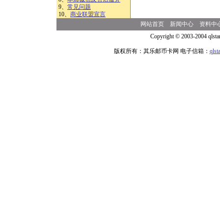
9、
常见问题
10、
商业联盟宣言
网站首页
新闻中心
资料中
Copyright © 2003-2004 qlsta
版权所有：其乐邮币卡网 电子信箱：
qls