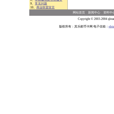
9、
常见问题
10、
商业联盟宣言
网站首页
新闻中心
资料中
Copyright © 2003-2004 qlsta
版权所有：其乐邮币卡网 电子信箱：
qls