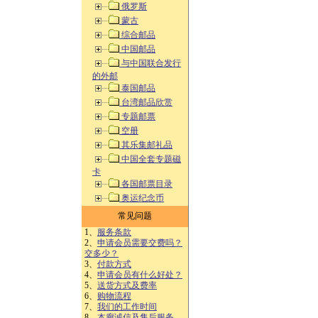
俄罗斯
蒙古
综合邮品
中国邮品
与中国联合发行
的外邮
泰国邮品
台湾邮品欣赏
专题邮票
空册
其乐集邮礼品
中国全套专题磁
卡
各国邮票目录
奥运纪念币
常见问题
1、
服务条款
2、
申请会员需要交费吗？
交多少？
3、
付款方式
4、
申请会员有什么好处？
5、
送货方式及费率
6、
购物流程
7、
我们的工作时间
8、
本廊诚信及售后服务