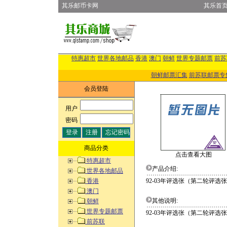
其乐邮币卡网
其乐首
特惠超市
世界各地邮品
香港
澳门
朝鲜
世界专题邮票
前苏
朝鲜邮票汇集
前苏联邮票专
会员登陆
用户
:
密码
:
商品分类
点击查看大图
特惠超市
产品介绍:
世界各地邮品
香港
92-03年评选张（第二轮评选
澳门
其他说明:
朝鲜
世界专题邮票
92-03年评选张（第二轮评选
前苏联