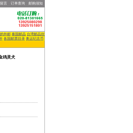
留言
订单查询
邮购须知
的外邮
泰国邮品
台湾邮品欣
卡
各国邮票目录
奥运纪念币
—金鸡灵犬