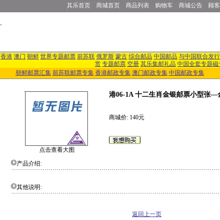
其乐首页
商城首页
商品列表
购物车
商城公告
顾客
香港
澳门
朝鲜
世界专题邮票
前苏联
俄罗斯
蒙古
综合邮品
中国邮品
与中国联合发行
赏
专题邮票
空册
其乐集邮礼品
中国全套专题磁
朝鲜邮票汇集
前苏联邮票专集
香港邮政专集
澳门邮政专集
中国邮政专集
港06-1A 十二生肖金银邮票小型张
商城价: 140元
点击查看大图
产品介绍:
其他说明:
返回上一页