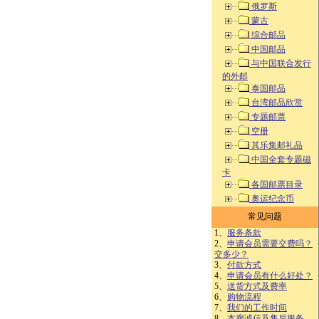
俄罗斯
蒙古
综合邮品
中国邮品
与中国联合发行
的外邮
泰国邮品
台湾邮品欣赏
专题邮票
空册
其乐集邮礼品
中国全套专题磁
卡
各国邮票目录
奥运纪念币
常见问题
1、
服务条款
2、
申请会员需要交费吗？
交多少？
3、
付款方式
4、
申请会员有什么好处？
5、
送货方式及费率
6、
购物流程
7、
我们的工作时间
8、
本廊诚信及售后服务