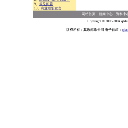
9、
常见问题
10、
商业联盟宣言
网站首页
新闻中心
资料中
Copyright © 2003-2004 qlsta
版权所有：其乐邮币卡网 电子信箱：
qls