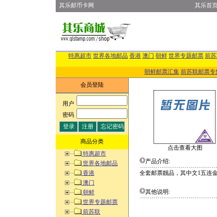
其乐邮币卡网
其乐首
特惠超市
世界各地邮品
香港
澳门
朝鲜
世界专题邮票
前苏
朝鲜邮票汇集
前苏联邮票专
会员登陆
用户
:
密码
:
商品分类
点击查看大图
特惠超市
产品介绍:
世界各地邮品
香港
全套邮票靓品，其中文1五连
澳门
其他说明:
朝鲜
世界专题邮票
前苏联