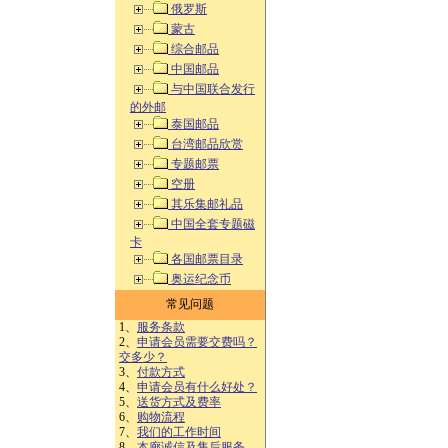
俄罗斯
蒙古
综合邮品
中国邮品
与中国联合发行
的外邮
泰国邮品
台湾邮品欣赏
专题邮票
空册
其乐集邮礼品
中国全套专题磁
卡
各国邮票目录
奥运纪念币
常见问题
1、
服务条款
2、
申请会员需要交费吗？
交多少？
3、
付款方式
4、
申请会员有什么好处？
5、
送货方式及费率
6、
购物流程
7、
我们的工作时间
8、
本廊诚信及售后服务